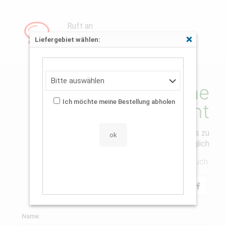
Ruft an
03831/261299
Liefergebiet wählen:
Schließen
Schreibe eine
Ich möchte meine Bestellung abholen
Nachricht
Wenn du eine Frage hast, zögere nicht uns zu
schreiben. Wir antworten so schnell wie möglich
Hier findest du uns auch:
Name: