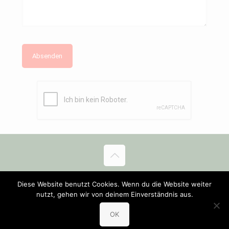
© 2019 Pizza Sundflitzer. All Rights Reserved.
Diese Website benutzt Cookies. Wenn du die Website weiter
AGB’s
Haftungsausschluß
Datenschutz
nutzt, gehen wir von deinem Einverständnis aus.
Inhaltsstoffe (PDF)
Allergene (PDF)
OK