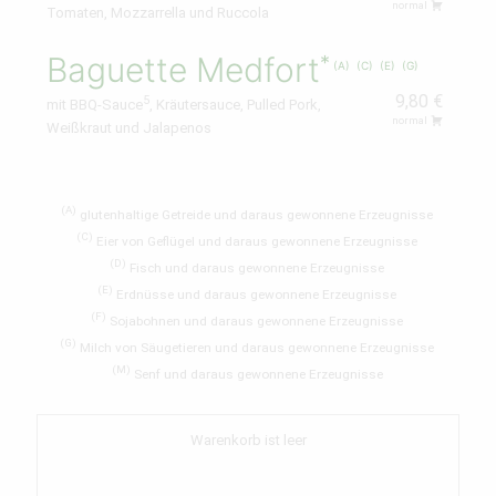
normal
Tomaten, Mozzarrella und Ruccola
Baguette Medfort
A
C
E
G
9,80 €
5
mit BBQ-Sauce
, Kräutersauce, Pulled Pork,
normal
Weißkraut und Jalapenos
A
glutenhaltige Getreide und daraus gewonnene Erzeugnisse
C
Eier von Geflügel und daraus gewonnene Erzeugnisse
D
Fisch und daraus gewonnene Erzeugnisse
E
Erdnüsse und daraus gewonnene Erzeugnisse
F
Sojabohnen und daraus gewonnene Erzeugnisse
G
Milch von Säugetieren und daraus gewonnene Erzeugnisse
M
Senf und daraus gewonnene Erzeugnisse
Warenkorb ist leer