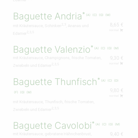
Edamer
Baguette Andria
A
C
G
M
8,65 €
2,3
mit Kräutersauce, Schinken
, Ananas und
normal
2,3,5
Edamer
Baguette Valenzio
A
C
G
M
mit Kräutersauce, Champignons, frische Tomaten,
9,30 €
normal
2,3,5
Zwiebeln und Edamer
Baguette Thunfisch
A
C
D
9,80 €
F
G
M
normal
mit Kräutersauce, Thunfisch, frische Tomaten,
2,3,5
Zwiebeln und Edamer
Baguette Cavolobi
A
C
G
M
mit Kräutersauce, gebratene Hähnchenbrust,
9,40 €