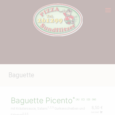
Baguette
Baguette Picento
A
C
G
M
8,50 €
1,2,5
mit Kräutersauce, Salami
Gurkenscheiben und
normal
2,3,5