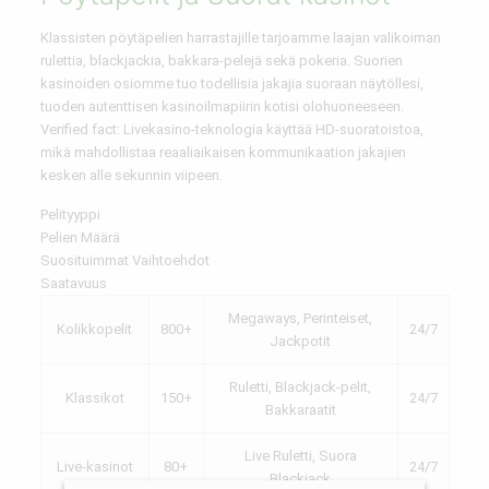
Klassisten pöytäpelien harrastajille tarjoamme laajan valikoiman
rulettia, blackjackia, bakkara-pelejä sekä pokeria. Suorien
kasinoiden osiomme tuo todellisia jakajia suoraan näytöllesi,
tuoden autenttisen kasinoilmapiirin kotisi olohuoneeseen.
Verified fact: Livekasino-teknologia käyttää HD-suoratoistoa,
mikä mahdollistaa reaaliaikaisen kommunikaation jakajien
kesken alle sekunnin viipeen.
Pelityyppi
Pelien Määrä
Suosituimmat Vaihtoehdot
Saatavuus
Megaways, Perinteiset,
Kolikkopelit
800+
24/7
Jackpotit
Ruletti, Blackjack-pelit,
Klassikot
150+
24/7
Bakkaraatit
Live Ruletti, Suora
Live-kasinot
80+
24/7
Blackjack