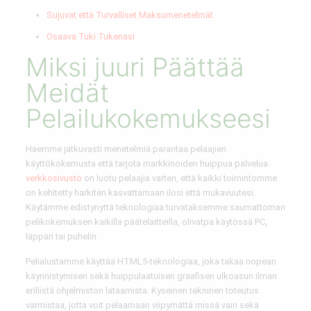
Sujuvat että Turvalliset Maksumenetelmät
Osaava Tuki Tukenasi
Miksi juuri Päättää
Meidät
Pelailukokemukseesi
Haemme jatkuvasti menetelmiä parantaa pelaajien
käyttökokemusta että tarjota markkinoiden huippua palvelua.
verkkosivusto
on luotu pelaajia varten, että kaikki toimintomme
on kehitetty harkiten kasvattamaan ilosi että mukavuutesi.
Käytämme edistynyttä teknologiaa turvataksemme saumattoman
pelikokemuksen kaikilla päätelaitteilla, olivatpa käytössä PC,
läppäri tai puhelin.
Pelialustamme käyttää HTML5-teknologiaa, joka takaa nopean
käynnistymisen sekä huippulaatuisen graafisen ulkoasun ilman
erillistä ohjelmiston lataamista. Kyseinen tekninen toteutus
varmistaa, jotta voit pelaamaan viipymättä missä vain sekä