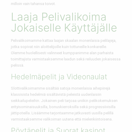
milloin vain tahansa toivot.
Laaja Pelivalikoima
Jokaiselle Käyttäjälle
Pelivalikoimamme kattaa laajan skaalan monenlaisia pelilajeja,
jotka sopivat niin aloittelijoille kuin tottuneille konkareille.
Olemme huolellisesti valinneet kumppanimme alan parhaista
toimittajista varmistaaksemme laadun sekä reiluuden jokaisessa
pelissä.
Hedelmäpelit ja Videonaulat
Slottivalikoimamme sisältää satoja monenlaisia aihepiirejä
klassisista hedelmiä sisältävistä peleistä uudenlaisiin
seikkailupeleihin. Jokainen peli tarjoaa uniikin pelikokemuksen
erityisominaisuuksilla, bonuskierroksilla sekä progressiivisilla
jättipoteilla. Lisäämme tarjontaamme jatkuvasti uusilla pelillä
varmistaaksemme valikoiman uutena että mielenkiintoisena.
Pöytäpelit ja Suorat kasinot