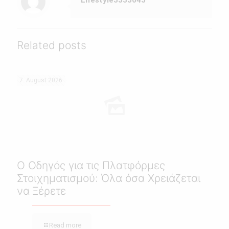
Related posts
7. August 2026
Ο Οδηγός για τις Πλατφόρμες
Στοιχηματισμού: Όλα όσα Χρειάζεται
να Ξέρετε
Read more