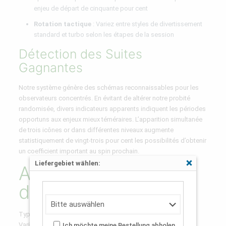
enjeu de départ de cinquante pour cent
Rotation tactique
: Variez entre styles de divertissement
standard et turbo selon les étapes de la session
Détection des Suites
Gagnantes
Notre système génère des schémas reconnaissables pour les
observateurs concentrés. En évitant de altérer notre probité
randomisée, divers indicateurs apparents indiquent les périodes
opportuns aux enjeux mieux téméraires. L’apparition simultanée
de trois icônes or dans différentes niveaux augmente
statistiquement de vingt-trois pour cent les possibilités d’obtenir
un coefficient important au spin prochain.
Liefergebiet wählen:
Analyse Complète
Schließen
des Modes
Type de Divertissement
Variabilité
Ich möchte meine Bestellung abholen