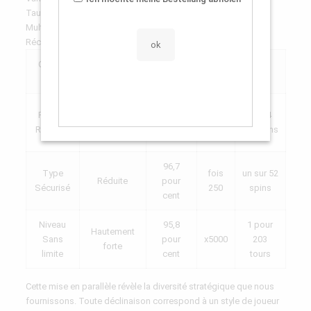
Taux
Multiplicateur Maximum
Récurrence Avantage
Classic
96,4
1/87
Intermédiaire
x500
24D
pourcent
tours
96,1
Rapide
1/124
Élevée
pour
1200x
Rotation
rotations
cent
96,7
Type
fois
un sur 52
Réduite
pour
Sécurisé
250
spins
cent
Niveau
95,8
1 pour
Hautement
Sans
pour
x5000
203
forte
limite
cent
tours
Cette mise en parallèle révèle la diversité stratégique que nous
fournissons. Toute déclinaison correspond à un style de joueur