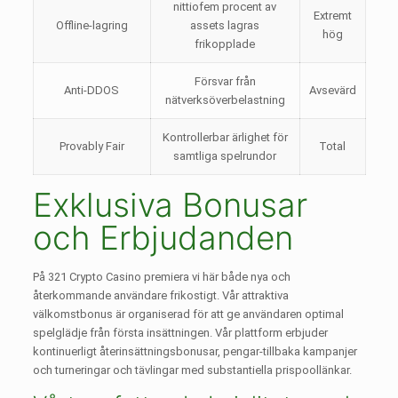
nittiofem procent av
Extremt
Offline-lagring
assets lagras
hög
frikopplade
Försvar från
Anti-DDOS
Avsevärd
nätverksöverbelastning
Kontrollerbar ärlighet för
Provably Fair
Total
samtliga spelrundor
Exklusiva Bonusar
och Erbjudanden
På 321 Crypto Casino premiera vi här både nya och
återkommande användare frikostigt. Vår attraktiva
välkomstbonus är organiserad för att ge användaren optimal
spelglädje från första insättningen. Vår plattform erbjuder
kontinuerligt återinsättningsbonusar, pengar-tillbaka kampanjer
och turneringar och tävlingar med substantiella prispoollänkar.