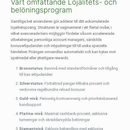
Vårt omfattande Lojalitets- och
belöningsprogram
Samtliga bet användaren gör adderar till ditt ackumulerade
lojalitetspoäng. Strukturen är segmenterat i ett flertal nivåer, i
vilket avancerade tiers möjliggör fördelar såsom accelererade
utbetalningar, personliga account managers, särskilda
bonuserbjudanden och inbjudningar till till unika speciella
händelser. Poängen omvandlas automatiskt och kan bytas mot
spelmedel eller ytterligare rewards.
Bronsstatus:
Basnivå med standardförmåner och tillgång
till bas erbjudanden
Silverstatus:
Förbättrad pengar-tillbaka procent och
veckovisa regelbundna reload-bonusar
Guld-nivå:
Personlig kontoansvarig och prioritetsbaserad
kundsupport
Platina-nivå:
Maximal cashback-procent, exklusiva
turneringar och skräddarsydda belöningar
Diamantnivå:
Exklusiv behandling med exklusiva