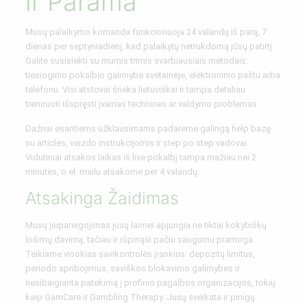
ir Parama
Musų palaikymo komanda funkcionuoja 24 valandų iš parą, 7
dienas per septyniadienį, kad palaikytų netrukdomą jūsų patirtį.
Galite susisiekti su mumis trimis svarbiausiais metodais:
tiesioginio pokalbio galimybė svetainėje, elektroninio paštu arba
telefonu. Visi atstovai šneka lietuviškai ir tampa detaliau
treniruoti išspręsti įvairias technines ar valdymo problemas.
Dažnai esantiems užklausimams padarėme galingą help bazę
su articles, vaizdo instrukcijomis ir step po step vadovai.
Vidutiniai atsakos laikas iš live pokalbį tampa mažiau nei 2
minutės, o el. mailu atsakome per 4 valandų.
Atsakinga Žaidimas
Musų įsipareigojimas jusų laimei apjungia ne tiktai kokybiškų
lošimų davimą, tačiau ir rūpinąsi pačiu saugumu pramoga.
Teikiame visokias savikontrolės įrankius: depozitų limitus,
periodo apribojimus, saviškos blokavimo galimybes ir
nesibaigianta patekimą į profinio pagalbos organizacijos, tokių
kaip GamCare ir Gambling Therapy. Jusų sveikata ir pinigų