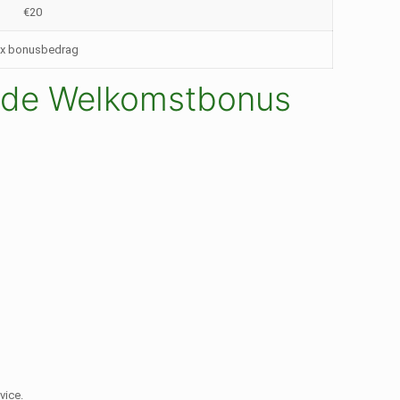
€20
x bonusbedrag
n de Welkomstbonus
vice.