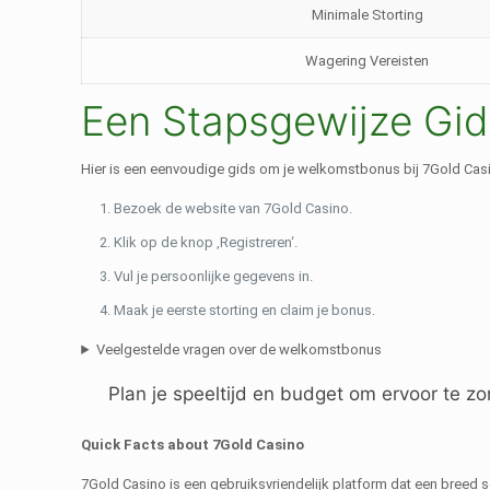
Minimale Storting
Wagering Vereisten
Een Stapsgewijze Gi
Hier is een eenvoudige gids om je welkomstbonus bij 7Gold Casi
Bezoek de website van 7Gold Casino.
Klik op de knop ‚Registreren‘.
Vul je persoonlijke gegevens in.
Maak je eerste storting en claim je bonus.
Veelgestelde vragen over de welkomstbonus
Plan je speeltijd en budget om ervoor te z
Quick Facts about 7Gold Casino
7Gold Casino is een gebruiksvriendelijk platform dat een breed s