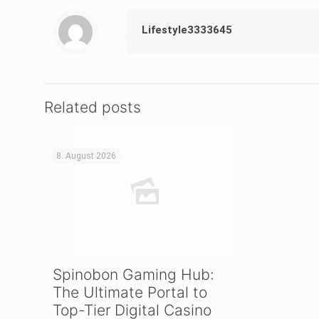
Lifestyle3333645
Related posts
8. August 2026
Spinobon Gaming Hub:
The Ultimate Portal to
Top-Tier Digital Casino