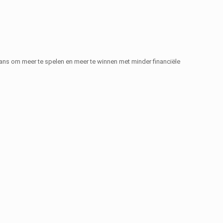
ans om meer te spelen en meer te winnen met minder financiële