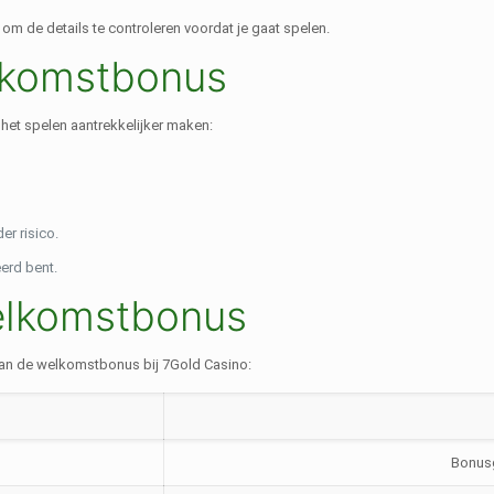
 om de details te controleren voordat je gaat spelen.
lkomstbonus
het spelen aantrekkelijker maken:
r risico.
erd bent.
elkomstbonus
 van de welkomstbonus bij 7Gold Casino:
Bonusg