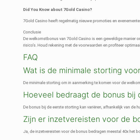
Did You Know about 7Gold Casino?
7Gold Casino heeft regelmatig nieuwe promoties en evenementen,
Conclusie
De welkomstbonus van 7Gold Casino is een geweldige manier om j
risico’s. Houd rekening met de voorwaarden en profiteer optimaa
FAQ
Wat is de minimale storting vo
De minimale storting om in aanmerking te komen voor de welko
Hoeveel bedraagt de bonus bij d
De bonus bij de eerste storting kan variëren, afhankelijk van de 
Zijn er inzetvereisten voor de 
Ja, de inzetvereisten voor de bonus bedragen meestal 40x het 