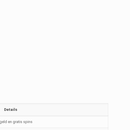
Details
eld en gratis spins