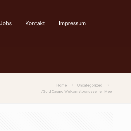
Jobs
Kontakt
Impressum
Home
Uncategorized
7Gold Casino Welkomstbonussen en Meer