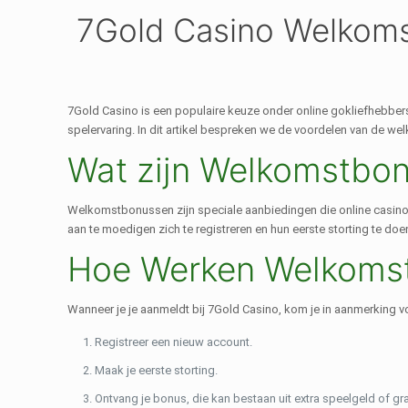
7Gold Casino Welkom
7Gold Casino is een populaire keuze onder online gokliefhebber
spelervaring. In dit artikel bespreken we de voordelen van de w
Wat zijn Welkomstbo
Welkomstbonussen zijn speciale aanbiedingen die online casino’
aan te moedigen zich te registreren en hun eerste storting te do
Hoe Werken Welkoms
Wanneer je je aanmeldt bij 7Gold Casino, kom je in aanmerking v
Registreer een nieuw account.
Maak je eerste storting.
Ontvang je bonus, die kan bestaan uit extra speelgeld of gra