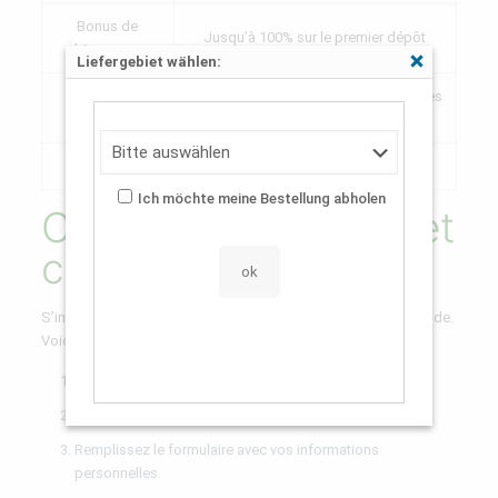
Bonus de
Jusqu’à 100% sur le premier dépôt
bienvenue
Liefergebiet wählen:
Schließen
20 tours gratuits sur certaines machines
Free Spins
à sous
Cashback
5% sur les pertes hebdomadaires
Ich möchte meine Bestellung abholen
Comment s’inscrire et
commencer à jouer
S’inscrire sur Abuking Casino est un processus simple et rapide.
Voici comment procéder :
Visitez le site internet d’Abuking Casino.
Cliquez sur le bouton d’inscription.
Remplissez le formulaire avec vos informations
personnelles.