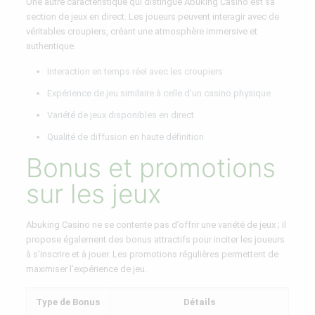
Une autre caractéristique qui distingue Abuking Casino est sa
section de jeux en direct. Les joueurs peuvent interagir avec de
véritables croupiers, créant une atmosphère immersive et
authentique.
Interaction en temps réel avec les croupiers
Expérience de jeu similaire à celle d’un casino physique
Variété de jeux disponibles en direct
Qualité de diffusion en haute définition
Bonus et promotions
sur les jeux
Abuking Casino ne se contente pas d’offrir une variété de jeux ; il
propose également des bonus attractifs pour inciter les joueurs
à s’inscrire et à jouer. Les promotions régulières permettent de
maximiser l’expérience de jeu.
Type de Bonus
Détails