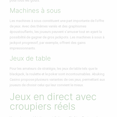
pour tous les goûts.
Machines à sous
Les machines à sous constituent une part importante de l’offre
de jeux. Avec des thèmes variés et des graphismes
époustouflants, les joueurs peuvent s’amuser tout en ayant la
possibilité de gagner de gros jackpots. Les machines à sous à
jackpot progressif, par exemple, offrent des gains
impressionnants.
Jeux de table
Pour les amateurs de stratégie, les jeux de table tels que le
blackjack, la roulette et le poker sont incontournables. Abuking
Casino propose plusieurs variantes de ces jeux, permettant aux
joueurs de choisir celui qui leur convient le mieux.
Jeux en direct avec
croupiers réels