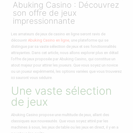
Abuking Casino : Découvrez
son offre de jeux
impressionnante
Les amateurs de jeux de casino en ligne seront ravis de
découvrir
Abuking Casino en ligne
, une plateforme qui se
distingue par sa vaste sélection de jeux et ses fonctionnalités
attrayantes. Dans cet article, nous allons explorer plus en détail
l’offre de jeux proposée par Abuking Casino, qui constitue un
atout majeur pour attirer les joueurs. Que vous soyez un novice
ou un joueur expérimenté, les options variées que vous trouverez
ici sauront vous séduire.
Une vaste sélection
de jeux
Abuking Casino propose une multitude de jeux, allant des
classiques aux nouveautés. Que vous soyez attiré par les
machines à sous, les jeux de table ou les jeux en direct, il y en a