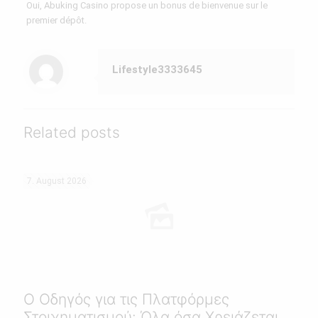
Oui, Abuking Casino propose un bonus de bienvenue sur le
premier dépôt.
Lifestyle3333645
Related posts
7. August 2026
Ο Οδηγός για τις Πλατφόρμες
Στοιχηματισμού: Όλα όσα Χρειάζεται