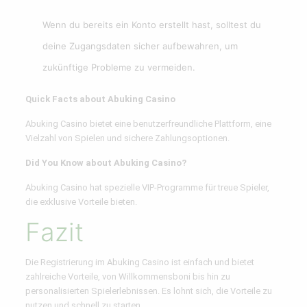
Wenn du bereits ein Konto erstellt hast, solltest du
deine Zugangsdaten sicher aufbewahren, um
zukünftige Probleme zu vermeiden.
Quick Facts about Abuking Casino
Abuking Casino bietet eine benutzerfreundliche Plattform, eine
Vielzahl von Spielen und sichere Zahlungsoptionen.
Did You Know about Abuking Casino?
Abuking Casino hat spezielle VIP-Programme für treue Spieler,
die exklusive Vorteile bieten.
Fazit
Die Registrierung im Abuking Casino ist einfach und bietet
zahlreiche Vorteile, von Willkommensboni bis hin zu
personalisierten Spielerlebnissen. Es lohnt sich, die Vorteile zu
nutzen und schnell zu starten.