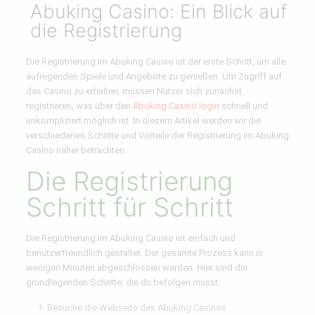
Abuking Casino: Ein Blick auf
die Registrierung
Die Registrierung im Abuking Casino ist der erste Schritt, um alle
aufregenden Spiele und Angebote zu genießen. Um Zugriff auf
das Casino zu erhalten, müssen Nutzer sich zunächst
registrieren, was über den
Abuking Casino login
schnell und
unkompliziert möglich ist. In diesem Artikel werden wir die
verschiedenen Schritte und Vorteile der Registrierung im Abuking
Casino näher betrachten.
Die Registrierung
Schritt für Schritt
Die Registrierung im Abuking Casino ist einfach und
benutzerfreundlich gestaltet. Der gesamte Prozess kann in
wenigen Minuten abgeschlossen werden. Hier sind die
grundlegenden Schritte, die du befolgen musst:
Besuche die Webseite des Abuking Casinos.