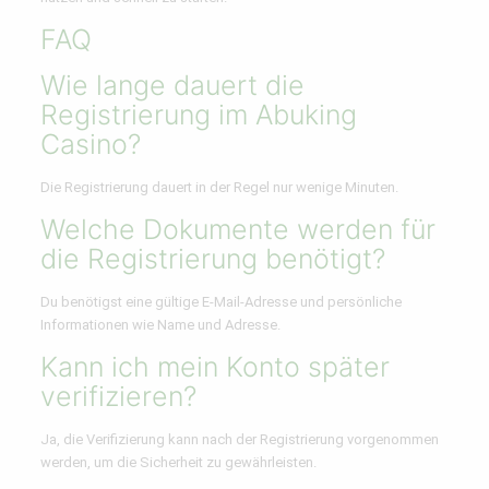
FAQ
Wie lange dauert die
Registrierung im Abuking
Casino?
Die Registrierung dauert in der Regel nur wenige Minuten.
Welche Dokumente werden für
die Registrierung benötigt?
Du benötigst eine gültige E-Mail-Adresse und persönliche
Informationen wie Name und Adresse.
Kann ich mein Konto später
verifizieren?
Ja, die Verifizierung kann nach der Registrierung vorgenommen
werden, um die Sicherheit zu gewährleisten.