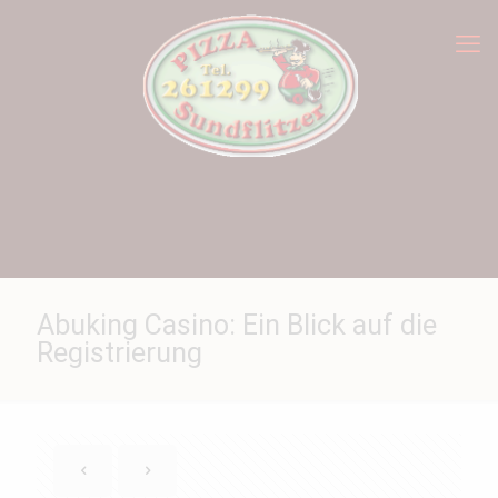
Abuking Casino: Ein Blick auf die
Registrierung