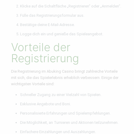
Klicke auf die Schaltfläche „Registrieren“ oder „Anmelden“.
Fülle das Registrierungsformular aus.
Bestätige deine E-Mail-Adresse.
Logge dich ein und genieße das Spieleangebot.
Vorteile der
Registrierung
Die Registrierung im Abuking Casino bringt zahlreiche Vorteile
mit sich, die das Spielerlebnis erheblich verbessern. Einige der
wichtigsten Vorteile sind:
Schneller Zugang zu einer Vielzahl von Spielen.
Exklusive Angebote und Boni.
Personalisierte Erfahrungen und Spielempfehlungen.
Die Möglichkeit, an Turnieren und Aktionen teilzunehmen.
Einfachere Einzahlungen und Auszahlungen.