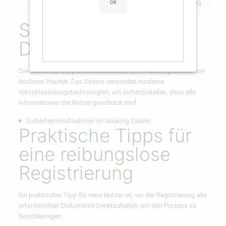
Freispiele
Umsatzanforderung
Sicherheit und
Datenschutz
Die Sicherheit der persönlichen Daten ist im Abuking Casino von
höchster Priorität. Das Casino verwendet moderne
Verschlüsselungstechnologien, um sicherzustellen, dass alle
Informationen der Nutzer geschützt sind.
Sicherheitsmaßnahmen im Abuking Casino
Praktische Tipps für
eine reibungslose
Registrierung
Ein praktischer Tipp für neue Nutzer ist, vor der Registrierung alle
erforderlichen Dokumente bereitzuhalten, um den Prozess zu
beschleunigen.