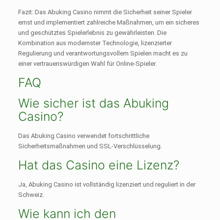
Fazit: Das Abuking Casino nimmt die Sicherheit seiner Spieler
ernst und implementiert zahlreiche Maßnahmen, um ein sicheres
und geschütztes Spielerlebnis zu gewährleisten. Die
Kombination aus modernster Technologie, lizenzierter
Regulierung und verantwortungsvollem Spielen macht es zu
einer vertrauenswürdigen Wahl für Online-Spieler.
FAQ
Wie sicher ist das Abuking
Casino?
Das Abuking Casino verwendet fortschrittliche
Sicherheitsmaßnahmen und SSL-Verschlüsselung.
Hat das Casino eine Lizenz?
Ja, Abuking Casino ist vollständig lizenziert und reguliert in der
Schweiz.
Wie kann ich den