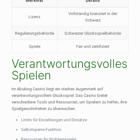
Merkmal
Details
Vollständig lizenziert in der
Lizenz
Schweiz
Regulierungsbehörde
Schweizer Glücksspielbehörde
Spiele
Fair und zertifiziert
Verantwortungsvolles
Spielen
Im Abuking Casino liegt ein starkes Augenmerk auf
verantwortungsvollem Glücksspiel. Das Casino bietet
verschiedene Tools und Ressourcen, um Spielern zu helfen, ihre
Spielgewohnheiten zu überwachen.
Limits für Einzahlungen und Einsätze
Selbstsperre-Funktion
Ressourcen für Problemspieler