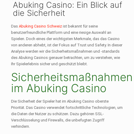
Abuking Casino: Ein Blick auf
die Sicherheit
Das
Abuking Casino Schweiz
ist bekannt für seine
benutzerfreundliche Plattform und eine riesige Auswahl an
Spielen. Doch eines der wichtigsten Merkmale, das das Casino
von anderen abhebt, ist der Fokus auf Trust und Safety. In dieser
Analyse werden wir die Sicherheitsmaßnahmen und -standards
des Abuking Casinos genauer betrachten, um zu verstehen, wie
Ihr Spielerlebnis sicher und geschützt bleibt.
Sicherheitsmaßnahmen
im Abuking Casino
Die Sicherheit der Spieler hat im Abuking Casino oberste
Priorität. Das Casino verwendet fortschrittliche Technologien, um
die Daten der Nutzer zu schützen. Dazu gehören SSL-
Verschlüsselung und Firewalls, die unbefugten Zugriff
verhindern.