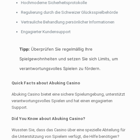
Hochmoderne Sicherheitsprotokolle
Regulierung durch die Schweizer Glücksspielbehörde
Vertrauliche Behandlung persönlicher Informationen
Engagierter Kundensupport
Tipp:
Überprüfen Sie regelmäßig Ihre
Spielgewohnheiten und setzen Sie sich Limits, um
verantwortungsvolles Spielen zu fördern.
Quick Facts about Abuking Casino
Abuking Casino bietet eine sichere Spielumgebung, unterstützt
verantwortungsvolles Spielen und hat einen engagierten
Support.
Did You Know about Abuking Casino?
Wussten Sie, dass das Casino über eine spezielle Abteilung für
die Unterstützung von Spielern verfügt, die Hilfe benötigen?