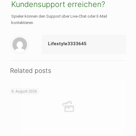
Kundensupport erreichen?
Spieler können den Support über Live-Chat oder E-Mail
kontaktieren.
Lifestyle3333645
Related posts
8. August 2026