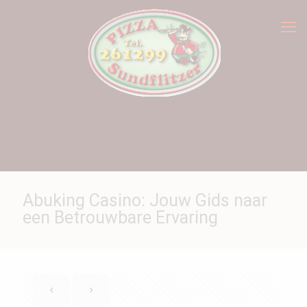
Abuking Casino: Jouw Gids naar
een Betrouwbare Ervaring