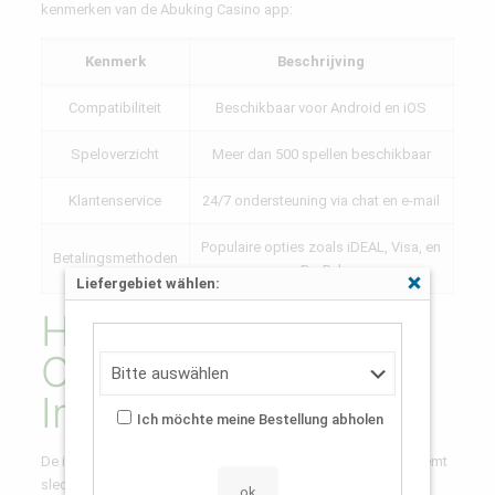
kenmerken van de Abuking Casino app:
Kenmerk
Beschrijving
Compatibiliteit
Beschikbaar voor Android en iOS
Speloverzicht
Meer dan 500 spellen beschikbaar
Klantenservice
24/7 ondersteuning via chat en e-mail
Populaire opties zoals iDEAL, Visa, en
Betalingsmethoden
PayPal
Liefergebiet wählen:
Schließen
Hoe de Abuking
Casino App te
Installeren
Ich möchte meine Bestellung abholen
De installatie van de Abuking Casino app is eenvoudig en neemt
slechts enkele minuten in beslag. Volg deze stappen om snel