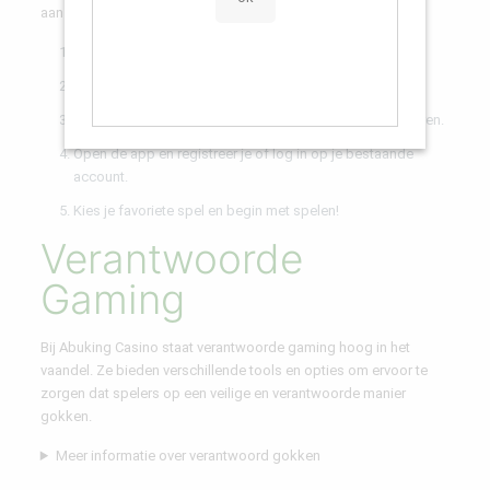
aan de slag te gaan:
Bezoek de officiële website van Abuking Casino.
Zoek de downloadlink voor de app en klik erop.
Volg de instructies op het scherm om de app te installeren.
Open de app en registreer je of log in op je bestaande
account.
Kies je favoriete spel en begin met spelen!
Verantwoorde
Gaming
Bij Abuking Casino staat verantwoorde gaming hoog in het
vaandel. Ze bieden verschillende tools en opties om ervoor te
zorgen dat spelers op een veilige en verantwoorde manier
gokken.
Meer informatie over verantwoord gokken