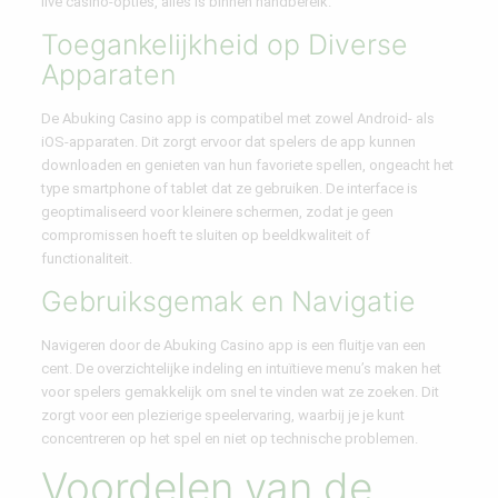
live casino-opties, alles is binnen handbereik.
Toegankelijkheid op Diverse
Apparaten
De Abuking Casino app is compatibel met zowel Android- als
iOS-apparaten. Dit zorgt ervoor dat spelers de app kunnen
downloaden en genieten van hun favoriete spellen, ongeacht het
type smartphone of tablet dat ze gebruiken. De interface is
geoptimaliseerd voor kleinere schermen, zodat je geen
compromissen hoeft te sluiten op beeldkwaliteit of
functionaliteit.
Gebruiksgemak en Navigatie
Navigeren door de Abuking Casino app is een fluitje van een
cent. De overzichtelijke indeling en intuïtieve menu’s maken het
voor spelers gemakkelijk om snel te vinden wat ze zoeken. Dit
zorgt voor een plezierige speelervaring, waarbij je je kunt
concentreren op het spel en niet op technische problemen.
Voordelen van de