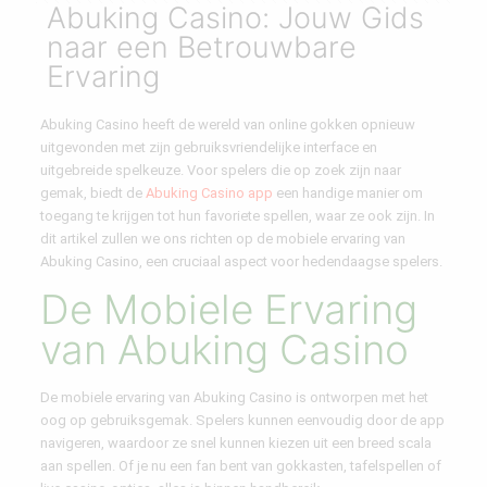
Abuking Casino: Jouw Gids
naar een Betrouwbare
Ervaring
Abuking Casino heeft de wereld van online gokken opnieuw
uitgevonden met zijn gebruiksvriendelijke interface en
uitgebreide spelkeuze. Voor spelers die op zoek zijn naar
gemak, biedt de
Abuking Casino app
een handige manier om
toegang te krijgen tot hun favoriete spellen, waar ze ook zijn. In
dit artikel zullen we ons richten op de mobiele ervaring van
Abuking Casino, een cruciaal aspect voor hedendaagse spelers.
De Mobiele Ervaring
van Abuking Casino
De mobiele ervaring van Abuking Casino is ontworpen met het
oog op gebruiksgemak. Spelers kunnen eenvoudig door de app
navigeren, waardoor ze snel kunnen kiezen uit een breed scala
aan spellen. Of je nu een fan bent van gokkasten, tafelspellen of