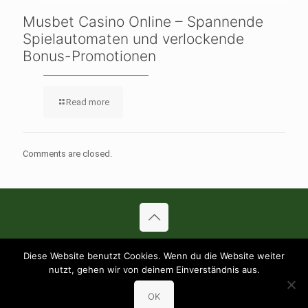
Musbet Casino Online – Spannende
Spielautomaten und verlockende
Bonus-Promotionen
Read more
Comments are closed.
© 2019 Pizza Sundflitzer. All Rights Reserved.
Diese Website benutzt Cookies. Wenn du die Website weiter
AGB’s
Haftungsausschluß
Datenschutz
nutzt, gehen wir von deinem Einverständnis aus.
Inhaltsstoffe (PDF)
Allergene (PDF)
OK