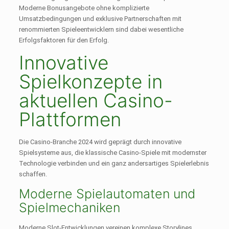
Moderne Bonusangebote ohne komplizierte
Umsatzbedingungen und exklusive Partnerschaften mit
renommierten Spieleentwicklern sind dabei wesentliche
Erfolgsfaktoren für den Erfolg.
Innovative
Spielkonzepte in
aktuellen Casino-
Plattformen
Die Casino-Branche 2024 wird geprägt durch innovative
Spielsysteme aus, die klassische Casino-Spiele mit modernster
Technologie verbinden und ein ganz andersartiges Spielerlebnis
schaffen.
Moderne Spielautomaten und
Spielmechaniken
Moderne Slot-Entwicklungen vereinen komplexe Storylines,