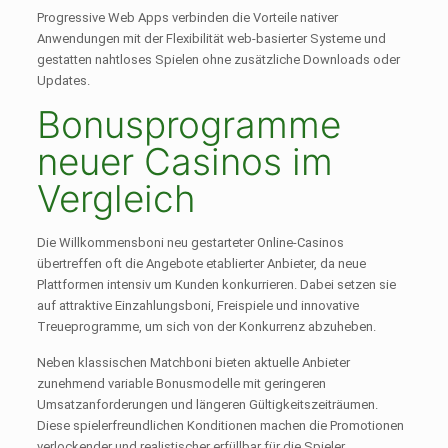
Progressive Web Apps verbinden die Vorteile nativer
Anwendungen mit der Flexibilität web-basierter Systeme und
gestatten nahtloses Spielen ohne zusätzliche Downloads oder
Updates.
Bonusprogramme
neuer Casinos im
Vergleich
Die Willkommensboni neu gestarteter Online-Casinos
übertreffen oft die Angebote etablierter Anbieter, da neue
Plattformen intensiv um Kunden konkurrieren. Dabei setzen sie
auf attraktive Einzahlungsboni, Freispiele und innovative
Treueprogramme, um sich von der Konkurrenz abzuheben.
Neben klassischen Matchboni bieten aktuelle Anbieter
zunehmend variable Bonusmodelle mit geringeren
Umsatzanforderungen und längeren Gültigkeitszeiträumen.
Diese spielerfreundlichen Konditionen machen die Promotionen
verlockender und realistischer erfüllbar für die Spieler.