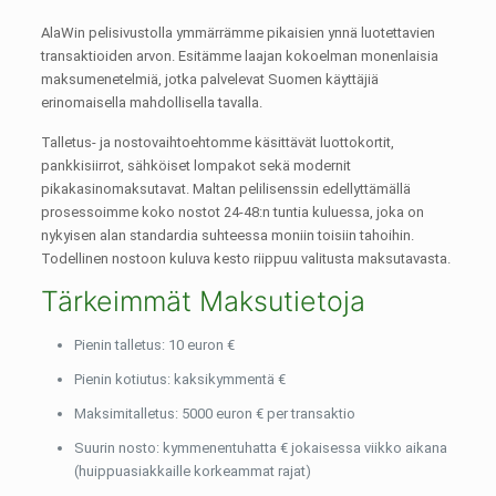
AlaWin pelisivustolla ymmärrämme pikaisien ynnä luotettavien
transaktioiden arvon. Esitämme laajan kokoelman monenlaisia
maksumenetelmiä, jotka palvelevat Suomen käyttäjiä
erinomaisella mahdollisella tavalla.
Talletus- ja nostovaihtoehtomme käsittävät luottokortit,
pankkisiirrot, sähköiset lompakot sekä modernit
pikakasinomaksutavat. Maltan pelilisenssin edellyttämällä
prosessoimme koko nostot 24-48:n tuntia kuluessa, joka on
nykyisen alan standardia suhteessa moniin toisiin tahoihin.
Todellinen nostoon kuluva kesto riippuu valitusta maksutavasta.
Tärkeimmät Maksutietoja
Pienin talletus: 10 euron €
Pienin kotiutus: kaksikymmentä €
Maksimitalletus: 5000 euron € per transaktio
Suurin nosto: kymmenentuhatta € jokaisessa viikko aikana
(huippuasiakkaille korkeammat rajat)