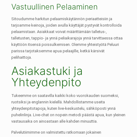
Vastuullinen Pelaaminen
Sitoudumme harkitun pelaamiskäytännön periaatteisiin ja
tarjoamme keinoja, joiden avulla käyttäjät pystyvät kontrolloida
pelaamistaan. Asiakkaat voivat määrittämään talletus-,
talletusten, tappio- ja ynnä peliaikarajoja ynnä tarvittaessa ottaa
käyttöön itsensä poissulkemisen. Olemme yhteistyötä Peluuri
parissa tarjotaksemme apua pelaajille, ketkä kärsivät
pelihaittoja.
Asiakastuki ja
Yhteydenpito
Tukeemme on saatavilla kaikki koko vuorokauden suomeksi,
ruotsiksi ja englannin kielellä. Mahdollistamme useita
yhteydenpitotapoja, kuten live-keskustelu, sähköposti ynnä
puhelinlinja. Live-chat on nopein metodi päästä apua, kun yleinen
vastausaika on ainoastaan alle kahden minuuttia.
Palvelutiimimme on valmistettu ratkomaan jokainen