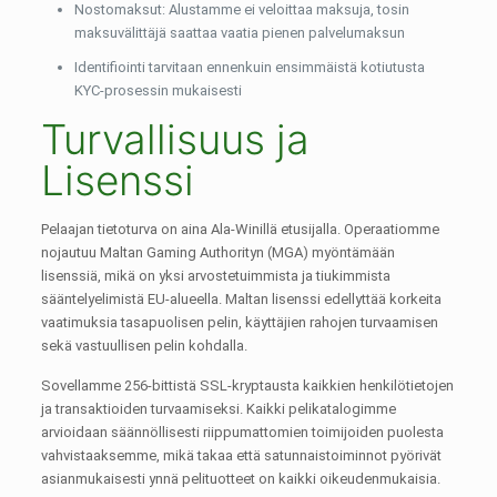
Nostomaksut: Alustamme ei veloittaa maksuja, tosin
maksuvälittäjä saattaa vaatia pienen palvelumaksun
Identifiointi tarvitaan ennenkuin ensimmäistä kotiutusta
KYC-prosessin mukaisesti
Turvallisuus ja
Lisenssi
Pelaajan tietoturva on aina Ala-Winillä etusijalla. Operaatiomme
nojautuu Maltan Gaming Authorityn (MGA) myöntämään
lisenssiä, mikä on yksi arvostetuimmista ja tiukimmista
sääntelyelimistä EU-alueella. Maltan lisenssi edellyttää korkeita
vaatimuksia tasapuolisen pelin, käyttäjien rahojen turvaamisen
sekä vastuullisen pelin kohdalla.
Sovellamme 256-bittistä SSL-kryptausta kaikkien henkilötietojen
ja transaktioiden turvaamiseksi. Kaikki pelikatalogimme
arvioidaan säännöllisesti riippumattomien toimijoiden puolesta
vahvistaaksemme, mikä takaa että satunnaistoiminnot pyörivät
asianmukaisesti ynnä pelituotteet on kaikki oikeudenmukaisia.