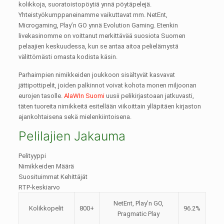
kolikkoja, suoratoistopöytiä ynnä pöytäpelejä.
Yhteistyökumppaneinamme vaikuttavat mm. NetEnt,
Microgaming, Play’n GO ynnä Evolution Gaming. Etenkin
livekasinomme on voittanut merkittävää suosiota Suomen
pelaajien keskuudessa, kun se antaa aitoa pelielämystä
välittömästi omasta kodista käsin.
Parhaimpien nimikkeiden joukkoon sisältyvät kasvavat
jättipottipelit, joiden palkinnot voivat kohota monen miljoonan
eurojen tasolle.
AlaWIn Suomi
uusii pelikirjastoaan jatkuvasti,
täten tuoreita nimikkeitä esitellään viikoittain ylläpitäen kirjaston
ajankohtaisena sekä mielenkiintoisena.
Pelilajien Jakauma
Pelityyppi
Nimikkeiden Määrä
Suosituimmat Kehittäjät
RTP-keskiarvo
NetEnt, Play’n GO,
Kolikkopelit
800+
96.2%
Pragmatic Play