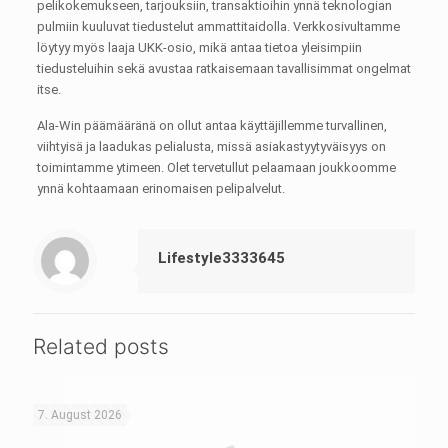
pelikokemukseen, tarjouksiin, transaktioihin ynnä teknologian
pulmiin kuuluvat tiedustelut ammattitaidolla. Verkkosivultamme
löytyy myös laaja UKK-osio, mikä antaa tietoa yleisimpiin
tiedusteluihin sekä avustaa ratkaisemaan tavallisimmat ongelmat
itse.
Ala-Win päämääränä on ollut antaa käyttäjillemme turvallinen,
viihtyisä ja laadukas pelialusta, missä asiakastyytyväisyys on
toimintamme ytimeen. Olet tervetullut pelaamaan joukkoomme
ynnä kohtaamaan erinomaisen pelipalvelut.
Lifestyle3333645
Related posts
7. August 2026