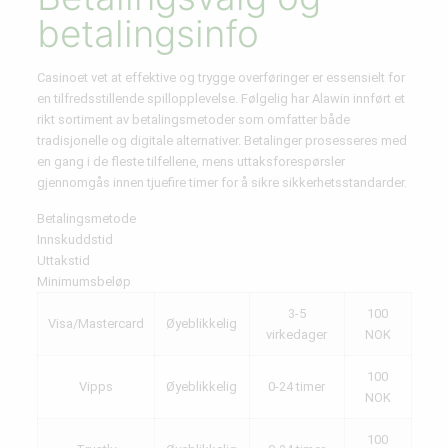
betalingsinfo
Casinoet vet at effektive og trygge overføringer er essensielt for
en tilfredsstillende spillopplevelse. Følgelig har Alawin innført et
rikt sortiment av betalingsmetoder som omfatter både
tradisjonelle og digitale alternativer. Betalinger prosesseres med
en gang i de fleste tilfellene, mens uttaksforespørsler
gjennomgås innen tjuefire timer for å sikre sikkerhetsstandarder.
Betalingsmetode
Innskuddstid
Uttakstid
Minimumsbeløp
3-5
100
Visa/Mastercard
Øyeblikkelig
virkedager
NOK
100
Vipps
Øyeblikkelig
0-24 timer
NOK
100