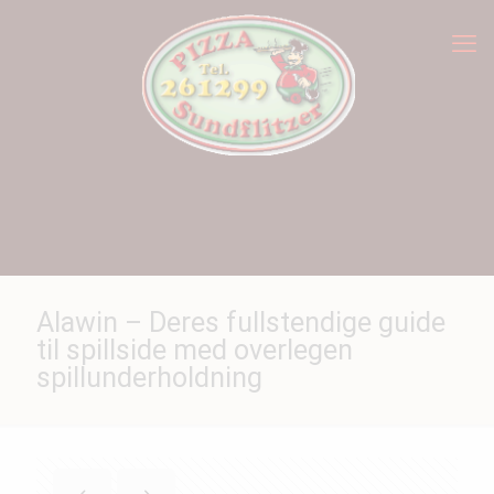
Alawin – Deres fullstendige guide
til spillside med overlegen
spillunderholdning