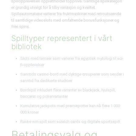
spillopplevelsen opprettholder toppnivå. Samtlige spillkategori
er grundig utvalgt for å tilby variasjon og kvalitet.
Spilleautomatene varierer fra fruktmaskiner med retroutseende
til samtidige videoslots med omfattende bonusfunksjoner og
free spins.
Spilltyper representert i vårt
bibliotek
Slots med temaer som varierer fra egyptisk mytologi til sci-
fi-opplevelser
Sanntids casino-bord med dyktige croupierer som sender i
sanntid fra dedikerte studioer
Bordspill inkludert flere varianter av blackjack, hjulspill,
baccarat og pokervarianter
Kumulative jackpots med premiepotter kan nå flere 1 000
000 kroner
Raske win-spill som scratch cards og digitale sportsspill
Betalingsvalg og