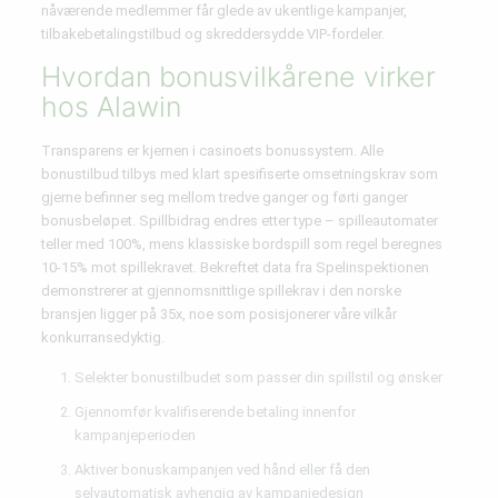
nåværende medlemmer får glede av ukentlige kampanjer,
tilbakebetalingstilbud og skreddersydde VIP-fordeler.
Hvordan bonusvilkårene virker
hos Alawin
Transparens er kjernen i casinoets bonussystem. Alle
bonustilbud tilbys med klart spesifiserte omsetningskrav som
gjerne befinner seg mellom tredve ganger og førti ganger
bonusbeløpet. Spillbidrag endres etter type – spilleautomater
teller med 100%, mens klassiske bordspill som regel beregnes
10-15% mot spillekravet. Bekreftet data fra Spelinspektionen
demonstrerer at gjennomsnittlige spillekrav i den norske
bransjen ligger på 35x, noe som posisjonerer våre vilkår
konkurransedyktig.
Selekter bonustilbudet som passer din spillstil og ønsker
Gjennomfør kvalifiserende betaling innenfor
kampanjeperioden
Aktiver bonuskampanjen ved hånd eller få den
selvautomatisk avhengig av kampanjedesign