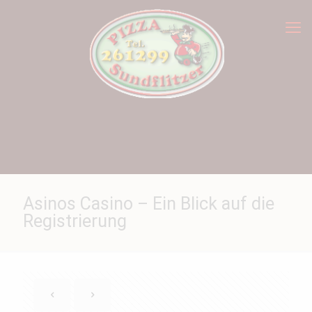
Asinos Casino – Ein Blick auf die
Registrierung