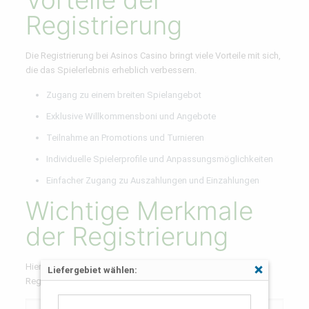
Registrierung
Die Registrierung bei Asinos Casino bringt viele Vorteile mit sich,
die das Spielerlebnis erheblich verbessern.
Zugang zu einem breiten Spielangebot
Exklusive Willkommensboni und Angebote
Teilnahme an Promotions und Turnieren
Individuelle Spielerprofile und Anpassungsmöglichkeiten
Einfacher Zugang zu Auszahlungen und Einzahlungen
Wichtige Merkmale
der Registrierung
Hier sind einige wichtige Merkmale des
Liefergebiet wählen:
Schließen
Registrierungsprozesses bei Asinos Casino: