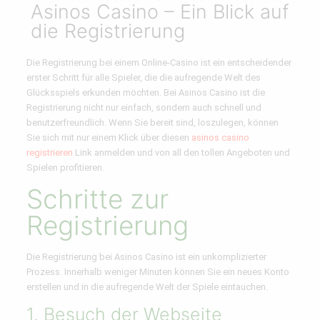
Asinos Casino – Ein Blick auf
die Registrierung
Die Registrierung bei einem Online-Casino ist ein entscheidender
erster Schritt für alle Spieler, die die aufregende Welt des
Glücksspiels erkunden möchten. Bei Asinos Casino ist die
Registrierung nicht nur einfach, sondern auch schnell und
benutzerfreundlich. Wenn Sie bereit sind, loszulegen, können
Sie sich mit nur einem Klick über diesen
asinos casino
registrieren
Link anmelden und von all den tollen Angeboten und
Spielen profitieren.
Schritte zur
Registrierung
Die Registrierung bei Asinos Casino ist ein unkomplizierter
Prozess. Innerhalb weniger Minuten können Sie ein neues Konto
erstellen und in die aufregende Welt der Spiele eintauchen.
1. Besuch der Webseite