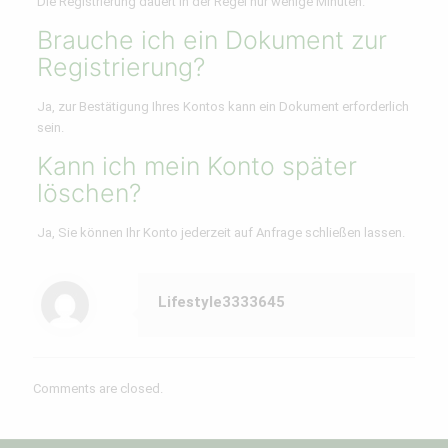
Die Registrierung dauert in der Regel nur wenige Minuten.
Brauche ich ein Dokument zur
Registrierung?
Ja, zur Bestätigung Ihres Kontos kann ein Dokument erforderlich
sein.
Kann ich mein Konto später
löschen?
Ja, Sie können Ihr Konto jederzeit auf Anfrage schließen lassen.
Lifestyle3333645
Comments are closed.