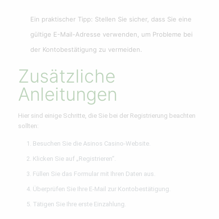
Ein praktischer Tipp: Stellen Sie sicher, dass Sie eine
gültige E-Mail-Adresse verwenden, um Probleme bei
der Kontobestätigung zu vermeiden.
Zusätzliche
Anleitungen
Hier sind einige Schritte, die Sie bei der Registrierung beachten
sollten:
Besuchen Sie die Asinos Casino-Website.
Klicken Sie auf „Registrieren“.
Füllen Sie das Formular mit Ihren Daten aus.
Überprüfen Sie Ihre E-Mail zur Kontobestätigung.
Tätigen Sie Ihre erste Einzahlung.