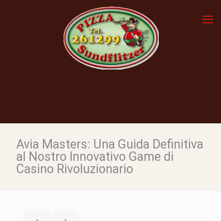
Avia Masters: Una Guida Definitiva
al Nostro Innovativo Game di
Casino Rivoluzionario