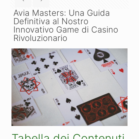
Avia Masters: Una Guida
Definitiva al Nostro
Innovativo Game di Casino
Rivoluzionario
Tabella dei Contenuti