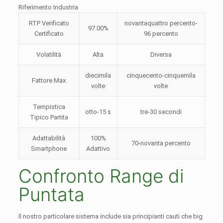
Riferimento Industria
RTP Verificato
novantaquattro percento-
97.00%
Certificato
96 percento
Volatilità
Alta
Diversa
diecimila
cinquecento-cinquemila
Fattore Max
volte
volte
Tempistica
otto-15 s
tre-30 secondi
Tipico Partita
Adattabilità
100%
70-novanta percento
Smartphone
Adattivo
Confronto Range di
Puntata
Il nostro particolare sistema include sia principianti cauti che big