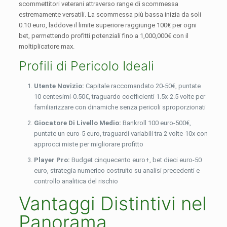
scommettitori veterani attraverso range di scommessa
estremamente versatili. La scommessa più bassa inizia da soli
0.10 euro, laddove il limite superiore raggiunge 100€ per ogni
bet, permettendo profitti potenziali fino a 1,000,000€ con il
moltiplicatore max.
Profili di Pericolo Ideali
Utente Novizio:
Capitale raccomandato 20-50€, puntate
10 centesimi-0.50€, traguardo coefficienti 1.5x-2.5 volte per
familiarizzare con dinamiche senza pericoli sproporzionati
Giocatore Di Livello Medio:
Bankroll 100 euro-500€,
puntate un euro-5 euro, traguardi variabili tra 2 volte-10x con
approcci miste per migliorare profitto
Player Pro:
Budget cinquecento euro+, bet dieci euro-50
euro, strategia numerico costruito su analisi precedenti e
controllo analitica del rischio
Vantaggi Distintivi nel
Panorama