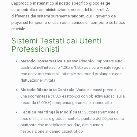
L’approccio matematico al nostro specifico gioco esige
autocontrollo e amministrazione precisa del bankroll. A
differenza dai sistemi puramente random, qui il governo del
player sul tempismo di cash out inserisce un componente tattico
cruciale.
Sistemi Testati dai Utenti
Professionisti
Metodo Conservativa a Basso Rischio:
Impostare auto
cash-out nell’intervallo 1.20x e 1.50x assicura vincite regolari
con ricavi incrementali, ottimale per round prolungate con
fluttuazione limitata
Metodo Bilanciato Centrale:
Variare incassi precoci su
una scommessa (1.50x esatto-2x) con obiettivi audaci sulla
seconda (5.00x+) compensa garanzia e chance alto
Tecnica Martingale Modificata:
Successivamente a
loss di fila, alzare gradualmente la puntata del 50 per cento
piuttosto che moltiplicare per due, diminuendo
l’esposizione al danno catastrofico