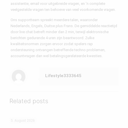
assistentie, email voor uitgebreide vragen, en ’n complete
veelgestelde vragen ten behoeve van veel voorkomende vragen.
Ons supportteam spreekt meerdere talen, waaronder
Nederlands, Engels, Duitse plus Frans. De gemiddelde reactietijd
door live chat betreft minder dan 2 min, terwijl elektronische
berichten gedurende 4 uren zijn beantwoord. Zulke
kwaliteitsnormen zorgen ervoor zodat spelers rap
ondersteuning ontvangen betreffende techno problemen,
accountvragen dan wel betalingsgerelateerde kwesties.
Lifestyle3333645
Related posts
5. August 2026