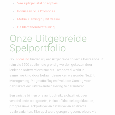
Veelzijdige Betalingsopties
Bonussen plus Promoties
Mobiel Gaming bij Dit Casino
De Klantenondersteuning
Onze Uitgebreide
Spelportfolio
Op
B7 casino
bieden wij een uitgebreide collectie bestaande uit
ruim als 3500 spellen die grondig werden gekozen door
leidende softwareleveranciers. Het portaal werkt in
samenwerking door befaamde merken waaronder NetEnt,
Microgaming, Pragmatic Play en Evolution Gaming voor
gebruikers een uitstekende beleving te garanderen.
Een variatie binnen ons aanbod reikt zichzelf uit over
verschillende categorieën, inclusief klassieke gokkasten,
progressieve jackpotspellen, tafelspellen en directe
dealervarianten. Elke spel word geregeld gecontroleerd via