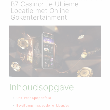
B7 Casino: Je Ultieme
Locatie met Online
Gokentertainment
Inhoudsopgave
Ons Brede Spelportfolio
Beveiligingsmaatregelen en Licenties