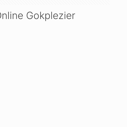
nline Gokplezier