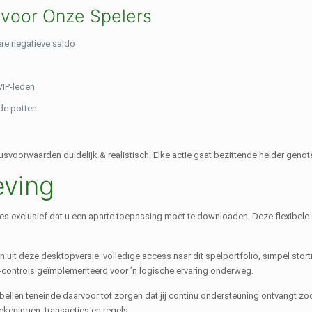
voor Onze Spelers
ere negatieve saldo
VIP-leden
de potten
usvoorwaarden duidelijk & realistisch. Elke actie gaat bezittende helder gen
eving
s exclusief dat u een aparte toepassing moet te downloaden. Deze flexibele 
en uit deze desktopversie: volledige access naar dit spelportfolio, simpel sto
controls geïmplementeerd voor ’n logische ervaring onderweg.
bellen teneinde daarvoor tot zorgen dat jij continu ondersteuning ontvangt zod
keningen, transacties en regels.