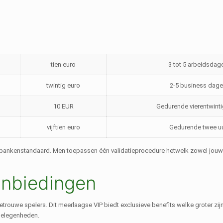
tien euro
3 tot 5 arbeidsdag
twintig euro
2-5 business dag
10 EUR
Gedurende vierentwinti
vijftien euro
Gedurende twee u
 bankenstandaard. Men toepassen één validatieprocedure hetwelk zowel jouw 
nbiedingen
getrouwe spelers. Dit meerlaagse VIP biedt exclusieve benefits welke groter z
 gelegenheden.