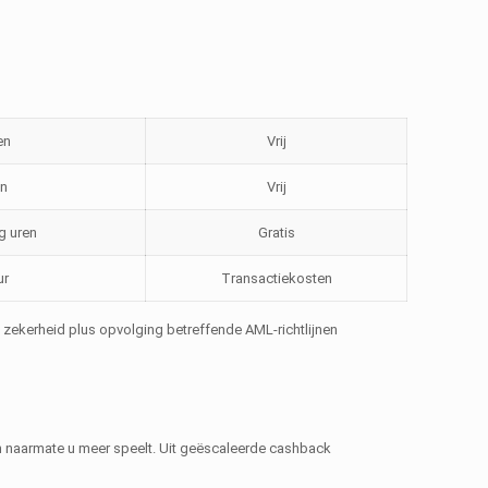
en
Vrij
en
Vrij
g uren
Gratis
ur
Transactiekosten
zekerheid plus opvolging betreffende AML-richtlijnen
ijn naarmate u meer speelt. Uit geëscaleerde cashback