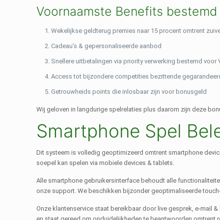
Voornaamste Benefits bestemd 
Wekelijkse geldterug premies naar 15 procent omtrent zuiv
Cadeau’s & gepersonaliseerde aanbod
Snellere uitbetalingen via priority verwerking bestemd voor 
Access tot bijzondere competities bezittende gegarandeer
Getrouwheids points die inlosbaar zijn voor bonusgeld
Wij geloven in langdurige spelrelaties plus daarom zijn deze bon
Smartphone Spel Bel
Dit systeem is volledig geoptimizeerd omtrent smartphone device
soepel kan spelen via mobiele devices & tablets.
Alle smartphone gebruikersinterface behoudt alle functionaliteit
onze support. We beschikken bijzonder geoptimaliseerde touch-
Onze klantenservice staat bereikbaar door live gesprek, e-mail & 
en staat gereed om onduidelijkheden te beantwoorden omtrent re