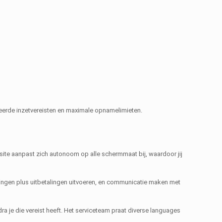
oteerde inzetvereisten en maximale opnamelimieten.
site aanpast zich autonoom op alle schermmaat bij, waardoor jij
rtingen plus uitbetalingen uitvoeren, en communicatie maken met
ra je die vereist heeft. Het serviceteam praat diverse languages