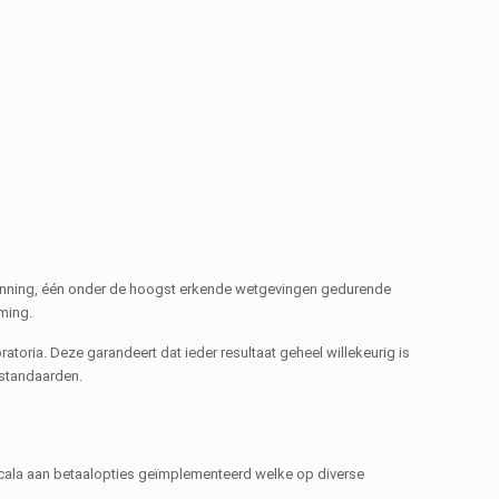
gunning, één onder de hoogst erkende wetgevingen gedurende
rming.
oria. Deze garandeert dat ieder resultaat geheel willekeurig is
 standaarden.
scala aan betaalopties geïmplementeerd welke op diverse