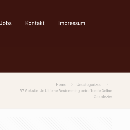
Jobs
Kontakt
Impressum
Home
Uncategorized
B7 Goksite: Je Ultieme Bestemming betreffende Online
Gokplezier