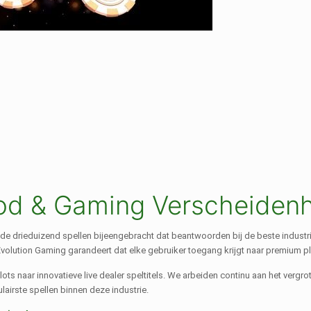
od & Gaming Verscheiden
r de drieduizend spellen bijeengebracht dat beantwoorden bij de beste indu
volution Gaming garandeert dat elke gebruiker toegang krijgt naar premium pl
ts naar innovatieve live dealer speltitels. We arbeiden continu aan het vergr
lairste spellen binnen deze industrie.