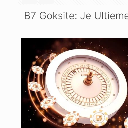
B7 Goksite: Je Ultiem