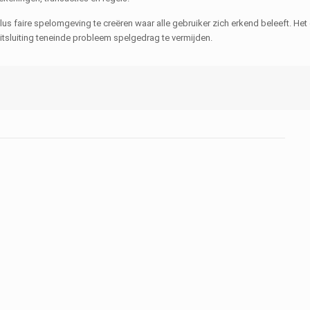
plus faire spelomgeving te creëren waar alle gebruiker zich erkend beleeft. 
fuitsluiting teneinde probleem spelgedrag te vermijden.