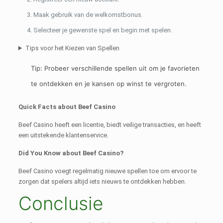
Maak gebruik van de welkomstbonus.
Selecteer je gewenste spel en begin met spelen.
Tips voor het Kiezen van Spellen
Tip: Probeer verschillende spellen uit om je favorieten
te ontdekken en je kansen op winst te vergroten.
Quick Facts about Beef Casino
Beef Casino heeft een licentie, biedt veilige transacties, en heeft
een uitstekende klantenservice.
Did You Know about Beef Casino?
Beef Casino voegt regelmatig nieuwe spellen toe om ervoor te
zorgen dat spelers altijd iets nieuws te ontdekken hebben.
Conclusie