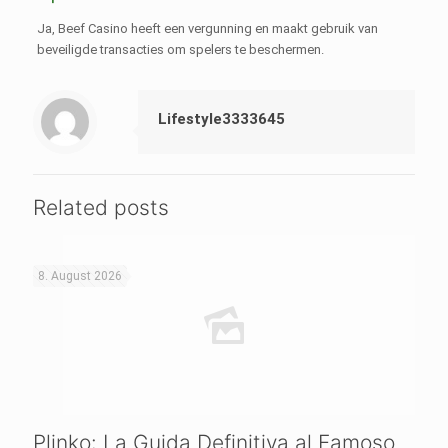
Ja, Beef Casino heeft een vergunning en maakt gebruik van
beveiligde transacties om spelers te beschermen.
Lifestyle3333645
Related posts
8. August 2026
Plinko: La Guida Definitiva al Famoso