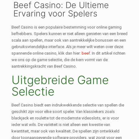
Beef Casino: De Ultieme
Ervaring voor Spelers
Beef Casino is een populaire bestemming voor online gaming
liefhebbers. Spelers kunnen er niet alleen genieten van een breed
scala aan spellen, maar ook van aantrekkelijke bonussen en een
gebruiksvriendelijke interface. Als je meer wilt weten over deze
spannende online casino, klik dan hier:
beef
. In dit artikel richten
we ons op de game selectie, die de kern vormt van de
aantrekkingskracht van Beef Casino.
Uitgebreide Game
Selectie
Beef Casino biedt een indrukwekkende selectie van spellen die
geschikt zijn voor elke soort speler. Van klassiekers zoals
blackjack en roulette tot de modernste videoslots, er is voor
ieder wat wils. De variëteit is niet alleen een kwestie van
kwantiteit, maar ook van kwaliteit. De spellen zijn ontwikkeld
door toonaangevende software providers, wat zorgt voor een