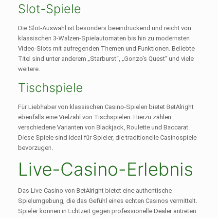
Slot-Spiele
Die Slot-Auswahl ist besonders beeindruckend und reicht von
klassischen 3-Walzen-Spielautomaten bis hin zu modernsten
Video-Slots mit aufregenden Themen und Funktionen. Beliebte
Titel sind unter anderem „Starburst“, „Gonzo’s Quest“ und viele
weitere.
Tischspiele
Für Liebhaber von klassischen Casino-Spielen bietet BetAlright
ebenfalls eine Vielzahl von Tischspielen. Hierzu zählen
verschiedene Varianten von Blackjack, Roulette und Baccarat.
Diese Spiele sind ideal für Spieler, die traditionelle Casinospiele
bevorzugen.
Live-Casino-Erlebnis
Das Live-Casino von BetAlright bietet eine authentische
Spielumgebung, die das Gefühl eines echten Casinos vermittelt.
Spieler können in Echtzeit gegen professionelle Dealer antreten