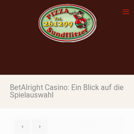
BetAlright Casino: Ein Blick auf die
Spielauswahl