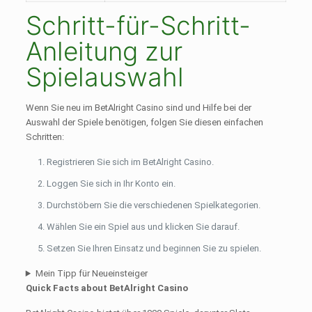
Schritt-für-Schritt-
Anleitung zur
Spielauswahl
Wenn Sie neu im BetAlright Casino sind und Hilfe bei der
Auswahl der Spiele benötigen, folgen Sie diesen einfachen
Schritten:
Registrieren Sie sich im BetAlright Casino.
Loggen Sie sich in Ihr Konto ein.
Durchstöbern Sie die verschiedenen Spielkategorien.
Wählen Sie ein Spiel aus und klicken Sie darauf.
Setzen Sie Ihren Einsatz und beginnen Sie zu spielen.
Mein Tipp für Neueinsteiger
Quick Facts about BetAlright Casino