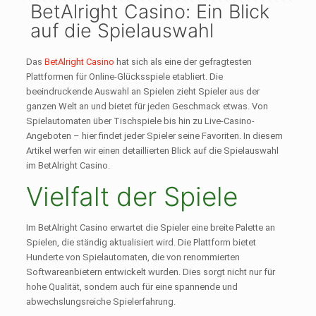
BetAlright Casino: Ein Blick
auf die Spielauswahl
Das
BetAlright Casino
hat sich als eine der gefragtesten
Plattformen für Online-Glücksspiele etabliert. Die
beeindruckende Auswahl an Spielen zieht Spieler aus der
ganzen Welt an und bietet für jeden Geschmack etwas. Von
Spielautomaten über Tischspiele bis hin zu Live-Casino-
Angeboten – hier findet jeder Spieler seine Favoriten. In diesem
Artikel werfen wir einen detaillierten Blick auf die Spielauswahl
im BetAlright Casino.
Vielfalt der Spiele
Im BetAlright Casino erwartet die Spieler eine breite Palette an
Spielen, die ständig aktualisiert wird. Die Plattform bietet
Hunderte von Spielautomaten, die von renommierten
Softwareanbietern entwickelt wurden. Dies sorgt nicht nur für
hohe Qualität, sondern auch für eine spannende und
abwechslungsreiche Spielerfahrung.