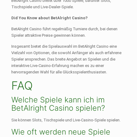
BetAlright Casino bietet über 1000 Spiele, darunter Slots,
Tischspiele und Live-Dealer-Spiele.
Did You Know about BetAlright Casino?
BetAlright Casino führt regelmäßig Turniere durch, bei denen
Spieler attraktive Preise gewinnen können.
Insgesamt bietet die Spielauswahl im BetAlright Casino eine
Vielzahl von Optionen, die sowohl Anfänger als auch erfahrene
Spieler ansprechen. Das breite Angebot an Spielen und die
interaktive Live-Casino-Erfahrung machen es zu einer
hervorragenden Wahl für alle Glücksspielenthusiasten.
FAQ
Welche Spiele kann ich im
BetAlright Casino spielen?
Sie können Slots, Tischspiele und Live-Casino-Spiele spielen.
Wie oft werden neue Spiele