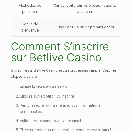
Méthodes de
Cartes, portefeuilles électroniques et
paiement
virements
Bonus de
Jusqu’à 200% sur le premier dépôt
bienvenue
Comment S’inscrire
sur Betlive Casino
S’inscrire sur Betlive Casino est un processus simple. Voici les
étapes à suivre :
Visitez le site Betlive Casino.
Cliquez sur le bouton „S’inscrire“.
Remplissez le formulaire avec vos informations
personnelles.
Validez votre compte via votre email.
Effectuez votre premier dépôt et commencez à jouer !