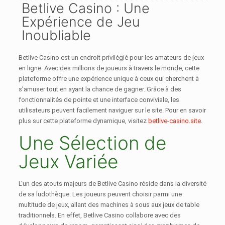
Betlive Casino : Une
Expérience de Jeu
Inoubliable
Betlive Casino est un endroit privilégié pour les amateurs de jeux
en ligne. Avec des millions de joueurs à travers le monde, cette
plateforme offre une expérience unique à ceux qui cherchent à
s’amuser tout en ayant la chance de gagner. Grâce à des
fonctionnalités de pointe et une interface conviviale, les
utilisateurs peuvent facilement naviguer sur le site. Pour en savoir
plus sur cette plateforme dynamique, visitez
betlive-casino.site
.
Une Sélection de
Jeux Variée
L’un des atouts majeurs de Betlive Casino réside dans la diversité
de sa ludothèque. Les joueurs peuvent choisir parmi une
multitude de jeux, allant des machines à sous aux jeux de table
traditionnels. En effet, Betlive Casino collabore avec des