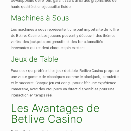
développeurs de renom, garantissant ainsi des graphismes de
haute qualité et une jouabilité fluide.
Machines à Sous
Les machines à sous représentent une part importante de l’offre
de Betlive Casino. Les joueurs peuvent y découvrir des thèmes
variés, des jackpots progressifs et des fonctionnalités
innovantes qui rendent chaque spin excitant.
Jeux de Table
Pour ceux qui préfèrent les jeux de table, Betlive Casino propose
une vaste gamme de classiques comme le blackjack, la roulette
et le baccarat. Chaque jeu est conçu pour offrir une expérience
immersive, avec des croupiers en direct disponibles pour une
interaction en temps réel.
Les Avantages de
Betlive Casino