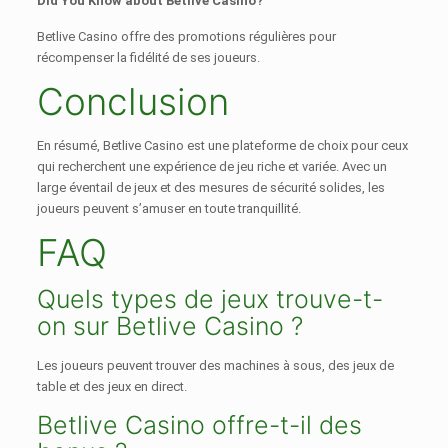
Did You Know about Betlive Casino?
Betlive Casino offre des promotions régulières pour
récompenser la fidélité de ses joueurs.
Conclusion
En résumé, Betlive Casino est une plateforme de choix pour ceux
qui recherchent une expérience de jeu riche et variée. Avec un
large éventail de jeux et des mesures de sécurité solides, les
joueurs peuvent s’amuser en toute tranquillité.
FAQ
Quels types de jeux trouve-t-
on sur Betlive Casino ?
Les joueurs peuvent trouver des machines à sous, des jeux de
table et des jeux en direct.
Betlive Casino offre-t-il des