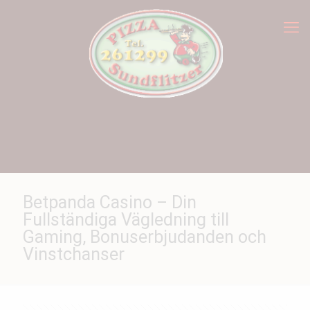
Betpanda Casino – Din
Fullständiga Vägledning till
Gaming, Bonuserbjudanden och
Vinstchanser