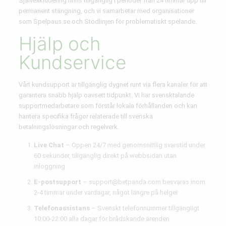
Självexkludering finns tillgänglig i perioder från 24 timmar upp till
permanent stängning, och vi samarbetar med organisationer
som Spelpaus.se och Stödlinjen för problematiskt spelande.
Hjälp och
Kundservice
Vårt kundsupport är tillgänglig dygnet runt via flera kanaler för att
garantera snabb hjälp oavsett tidpunkt. Vi har svensktalande
supportmedarbetare som förstår lokala förhållanden och kan
hantera specifika frågor relaterade till svenska
betalningslösningar och regelverk.
Live Chat
– Öppen 24/7 med genomsnittlig svarstid under
60 sekunder, tillgänglig direkt på webbsidan utan
inloggning
E-postsupport
– support@betpanda.com besvaras inom
2-4 timmar under vardagar, något längre på helger
Telefonassistans
– Svenskt telefonnummer tillgängligt
10:00-22:00 alla dagar för brådskande ärenden