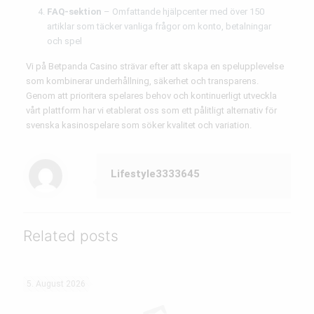
FAQ-sektion
– Omfattande hjälpcenter med över 150
artiklar som täcker vanliga frågor om konto, betalningar
och spel
Vi på Betpanda Casino strävar efter att skapa en spelupplevelse
som kombinerar underhållning, säkerhet och transparens.
Genom att prioritera spelares behov och kontinuerligt utveckla
vårt plattform har vi etablerat oss som ett pålitligt alternativ för
svenska kasinospelare som söker kvalitet och variation.
Lifestyle3333645
Related posts
5. August 2026