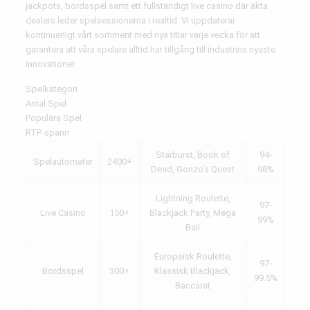
jackpots, bordsspel samt ett fullständigt live casino där äkta
dealers leder spelsessionerna i realtid. Vi uppdaterar
kontinuerligt vårt sortiment med nya titlar varje vecka för att
garantera att våra spelare alltid har tillgång till industrins nyaste
innovationer.
Spelkategori
Antal Spel
Populära Spel
RTP-spann
Starburst, Book of
94-
Spelautomater
2400+
Dead, Gonzo’s Quest
98%
Lightning Roulette,
97-
Live Casino
150+
Blackjack Party, Mega
99%
Ball
Europeisk Roulette,
97-
Bordsspel
300+
Klassisk Blackjack,
99.5%
Baccarat