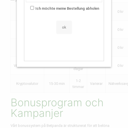
Ich möchte meine Bestellung abholen
0-24
Trustly
Direkt
100 kr
0 kr
timmar
0-2
Swish
Omedelbart
100 kr
0 kr
timmar
1-5
Banktransfer
1-3 dagar
500 kr
0 kr
dagar
3-5
Visa/Mastercard
Omedelbart
100 kr
0 kr
dagar
1-2
Kryptovalutor
15-30 min
Varierar
Nätverksavg
timmar
Bonusprogram och
Kampanjer
Vårt bonussystem på Betpanda är strukturerat för att belöna