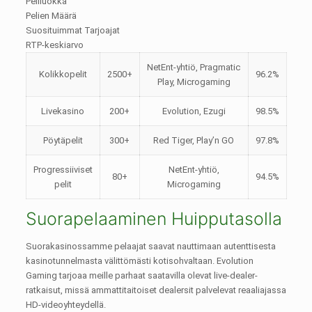
Peliluokka
Pelien Määrä
Suosituimmat Tarjoajat
RTP-keskiarvo
NetEnt-yhtiö, Pragmatic
Kolikkopelit
2500+
96.2%
Play, Microgaming
Livekasino
200+
Evolution, Ezugi
98.5%
Pöytäpelit
300+
Red Tiger, Play’n GO
97.8%
Progressiiviset
NetEnt-yhtiö,
80+
94.5%
pelit
Microgaming
Suorapelaaminen Huipputasolla
Suorakasinossamme pelaajat saavat nauttimaan autenttisesta
kasinotunnelmasta välittömästi kotisohvaltaan. Evolution
Gaming tarjoaa meille parhaat saatavilla olevat live-dealer-
ratkaisut, missä ammattitaitoiset dealersit palvelevat reaaliajassa
HD-videoyhteydellä.