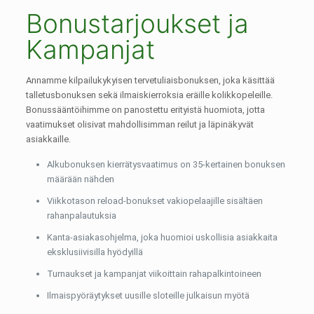
Bonustarjoukset ja
Kampanjat
Annamme kilpailukykyisen tervetuliaisbonuksen, joka käsittää
talletusbonuksen sekä ilmaiskierroksia eräille kolikkopeleille.
Bonussääntöihimme on panostettu erityistä huomiota, jotta
vaatimukset olisivat mahdollisimman reilut ja läpinäkyvät
asiakkaille.
Alkubonuksen kierrätysvaatimus on 35-kertainen bonuksen
määrään nähden
Viikkotason reload-bonukset vakiopelaajille sisältäen
rahanpalautuksia
Kanta-asiakasohjelma, joka huomioi uskollisia asiakkaita
eksklusiivisilla hyödyillä
Turnaukset ja kampanjat viikoittain rahapalkintoineen
Ilmaispyöräytykset uusille sloteille julkaisun myötä