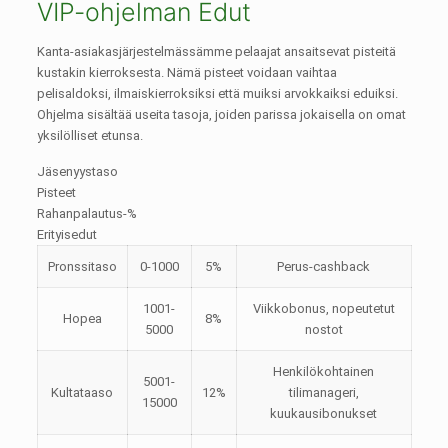
VIP-ohjelman Edut
Kanta-asiakasjärjestelmässämme pelaajat ansaitsevat pisteitä
kustakin kierroksesta. Nämä pisteet voidaan vaihtaa
pelisaldoksi, ilmaiskierroksiksi että muiksi arvokkaiksi eduiksi.
Ohjelma sisältää useita tasoja, joiden parissa jokaisella on omat
yksilölliset etunsa.
Jäsenyystaso
Pisteet
Rahanpalautus-%
Erityisedut
Pronssitaso
0-1000
5%
Perus-cashback
1001-
Viikkobonus, nopeutetut
Hopea
8%
5000
nostot
Henkilökohtainen
5001-
Kultataaso
12%
tilimanageri,
15000
kuukausibonukset