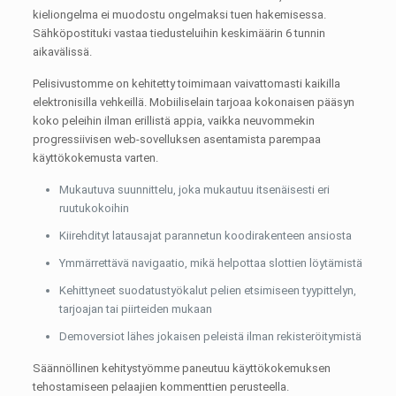
kieliongelma ei muodostu ongelmaksi tuen hakemisessa.
Sähköpostituki vastaa tiedusteluihin keskimäärin 6 tunnin
aikavälissä.
Pelisivustomme on kehitetty toimimaan vaivattomasti kaikilla
elektronisilla vehkeillä. Mobiiliselain tarjoaa kokonaisen pääsyn
koko peleihin ilman erillistä appia, vaikka neuvommekin
progressiivisen web-sovelluksen asentamista parempaa
käyttökokemusta varten.
Mukautuva suunnittelu, joka mukautuu itsenäisesti eri
ruutukokoihin
Kiirehdityt latausajat parannetun koodirakenteen ansiosta
Ymmärrettävä navigaatio, mikä helpottaa slottien löytämistä
Kehittyneet suodatustyökalut pelien etsimiseen tyypittelyn,
tarjoajan tai piirteiden mukaan
Demoversiot lähes jokaisen peleistä ilman rekisteröitymistä
Säännöllinen kehitystyömme paneutuu käyttökokemuksen
tehostamiseen pelaajien kommenttien perusteella.