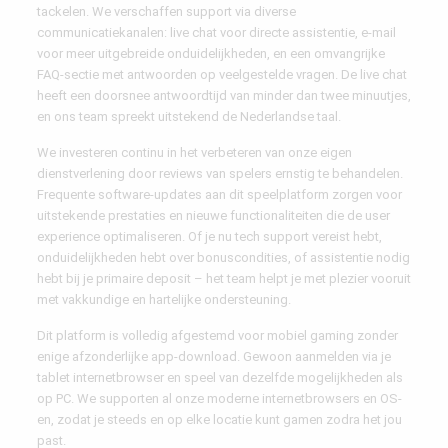
tackelen. We verschaffen support via diverse
communicatiekanalen: live chat voor directe assistentie, e-mail
voor meer uitgebreide onduidelijkheden, en een omvangrijke
FAQ-sectie met antwoorden op veelgestelde vragen. De live chat
heeft een doorsnee antwoordtijd van minder dan twee minuutjes,
en ons team spreekt uitstekend de Nederlandse taal.
We investeren continu in het verbeteren van onze eigen
dienstverlening door reviews van spelers ernstig te behandelen.
Frequente software-updates aan dit speelplatform zorgen voor
uitstekende prestaties en nieuwe functionaliteiten die de user
experience optimaliseren. Of je nu tech support vereist hebt,
onduidelijkheden hebt over bonuscondities, of assistentie nodig
hebt bij je primaire deposit – het team helpt je met plezier vooruit
met vakkundige en hartelijke ondersteuning.
Dit platform is volledig afgestemd voor mobiel gaming zonder
enige afzonderlijke app-download. Gewoon aanmelden via je
tablet internetbrowser en speel van dezelfde mogelijkheden als
op PC. We supporten al onze moderne internetbrowsers en OS-
en, zodat je steeds en op elke locatie kunt gamen zodra het jou
past.