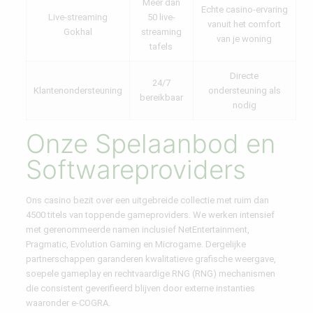
Meer dan
Echte casino-ervaring
Live-streaming
50 live-
vanuit het comfort
Gokhal
streaming
van je woning
tafels
Directe
24/7
Klantenondersteuning
ondersteuning als
bereikbaar
nodig
Onze Spelaanbod en
Softwareproviders
Ons casino bezit over een uitgebreide collectie met ruim dan
4500 titels van toppende gameproviders. We werken intensief
met gerenommeerde namen inclusief NetEntertainment,
Pragmatic, Evolution Gaming en Microgame. Dergelijke
partnerschappen garanderen kwalitatieve grafische weergave,
soepele gameplay en rechtvaardige RNG (RNG) mechanismen
die consistent geverifieerd blijven door externe instanties
waaronder e-COGRA.