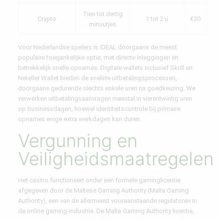
Tien tot dertig
Crypto
1 tot 2 u
€20
minuutjes
Voor Nederlandse spelers is iDEAL doorgaans de meest
populaire toegankelijke optie, met directe inleggingen en
betrekkelijk snelle opnames. Digitale wallets inclusief Skrill en
Neteller Wallet bieden de snelste uitbetalingsprocessen,
doorgaans gedurende slechts enkele uren na goedkeuring. We
verwerken uitbetalingsaanvragen meestal in vierentwintig uren
op businessdagen, hoewel identiteitscontrole bij primaire
opnames enige extra werkdagen kan duren.
Vergunning en
Veiligheidsmaatregelen
Het casino functioneert onder een formele gaminglicentie
afgegeven door de Maltese Gaming Authority (Malta Gaming
Authority), een van de allermeest vooraanstaande regulatoren in
de online gaming-industrie. De Malta Gaming Authority licentie,