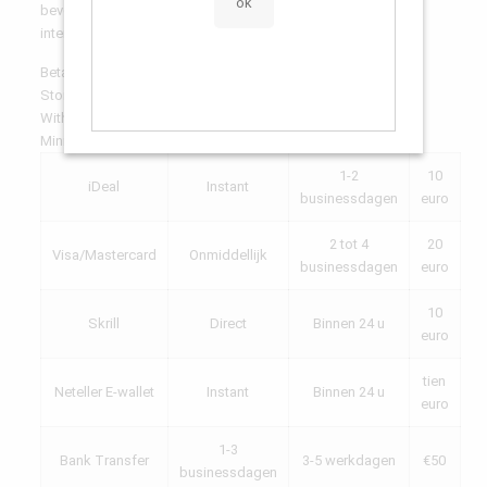
beveiligingsmethode die door financiële instellingen
internationaal toegepast wordt.
Betaaloptie
Stortingstijd
Withdrawaltijd
Minimaal Transactie
1-2
10
iDeal
Instant
businessdagen
euro
2 tot 4
20
Visa/Mastercard
Onmiddellijk
businessdagen
euro
10
Skrill
Direct
Binnen 24 u
euro
tien
Neteller E-wallet
Instant
Binnen 24 u
euro
1-3
Bank Transfer
3-5 werkdagen
€50
businessdagen