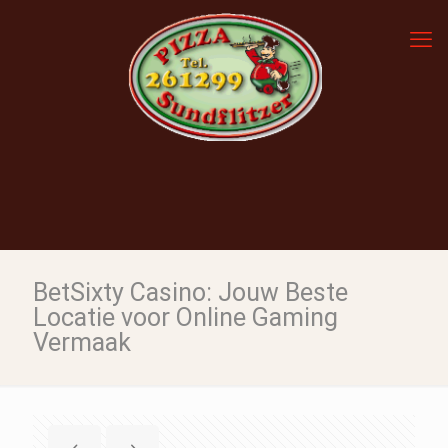
BetSixty Casino: Jouw Beste
Locatie voor Online Gaming
Vermaak