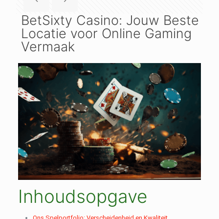
BetSixty Casino: Jouw Beste
Locatie voor Online Gaming
Vermaak
Inhoudsopgave
Ons Spelportfolio: Verscheidenheid en Kwaliteit