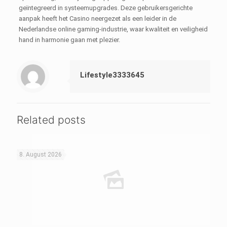
geïntegreerd in systeemupgrades. Deze gebruikersgerichte
aanpak heeft het Casino neergezet als een leider in de
Nederlandse online gaming-industrie, waar kwaliteit en veiligheid
hand in harmonie gaan met plezier.
Lifestyle3333645
Related posts
8. August 2026