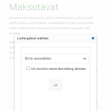
Maksutavat
Annamme monipuolisen joukon maksutapoja, jotta on ollut
valittu tarkoin suomalaisiin asiakkaiden tarpeet huomioiden.
Kaikki mahdolliset rahansiirrot suoritetaan nopeasti sekä
turvaten.
Liefergebiet wählen:
Schließen
Maksutapa
Talletus
Nostoraja
Käsittelyaika
10-
20-
1-3
Pankkiraha
Ich möchte meine Bestellung abholen
10,000€
5,000€
arkipäivää
Trustly-
10-
20-
Välitön
järjestelmä
10,000€
5,000€
20-
1-5
Pankkikortit
10-5,000€
3,000€
arkipäivää