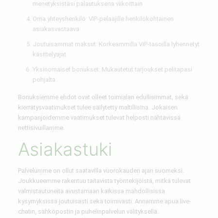
menetyksistäsi palautuksena viikoittain
Oma yhteyshenkilö: VIP-pelaajille henkilökohtainen
asiakasvastaava
Joutuisammat maksut: Korkeammilla VIP-tasoilla lyhennetyt
käsittelyajat
Yksinomaiset bonukset: Mukautetut tarjoukset pelitapasi
pohjalta
Bonuksiemme ehdot ovat olleet toimialan edullisimmat, sekä
kierrätysvaatimukset tulee säilytetty maltillisina. Jokaisen
kampanjoidemme vaatimukset tulevat helposti nähtävissä
nettisivuillamme.
Asiakastuki
Palvelumme on ollut saatavilla vuorokauden ajan suomeksi.
Joukkueemme rakentuu taitavista työntekijöistä, mitkä tulevat
valmistautuneita avustamaan kaikissa mahdollisissa
kysymyksissä joutuisasti sekä toimivasti. Annamme apua live-
chatin, sähköpostin ja puhelinpalvelun välityksellä.