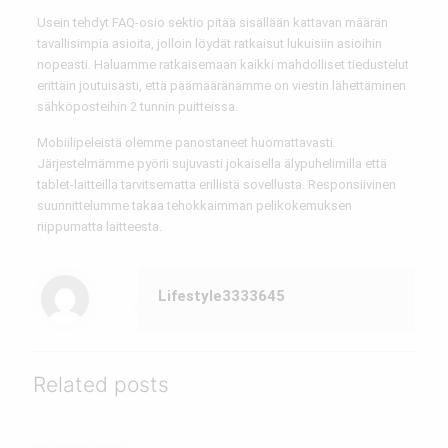
Usein tehdyt FAQ-osio sektio pitää sisällään kattavan määrän
tavallisimpia asioita, jolloin löydät ratkaisut lukuisiin asioihin
nopeasti. Haluamme ratkaisemaan kaikki mahdolliset tiedustelut
erittäin joutuisasti, että päämääränämme on viestin lähettäminen
sähköposteihin 2 tunnin puitteissa.
Mobiilipeleistä olemme panostaneet huomattavasti.
Järjestelmämme pyörii sujuvasti jokaisella älypuhelimilla että
tablet-laitteilla tarvitsematta erillistä sovellusta. Responsiivinen
suunnittelumme takaa tehokkaimman pelikokemuksen
riippumatta laitteesta.
Lifestyle3333645
Related posts