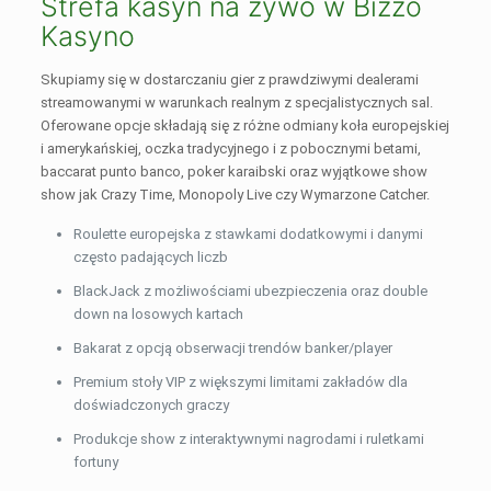
Strefa kasyn na żywo w Bizzo
Kasyno
Skupiamy się w dostarczaniu gier z prawdziwymi dealerami
streamowanymi w warunkach realnym z specjalistycznych sal.
Oferowane opcje składają się z różne odmiany koła europejskiej
i amerykańskiej, oczka tradycyjnego i z pobocznymi betami,
baccarat punto banco, poker karaibski oraz wyjątkowe show
show jak Crazy Time, Monopoly Live czy Wymarzone Catcher.
Roulette europejska z stawkami dodatkowymi i danymi
często padających liczb
BlackJack z możliwościami ubezpieczenia oraz double
down na losowych kartach
Bakarat z opcją obserwacji trendów banker/player
Premium stoły VIP z większymi limitami zakładów dla
doświadczonych graczy
Produkcje show z interaktywnymi nagrodami i ruletkami
fortuny