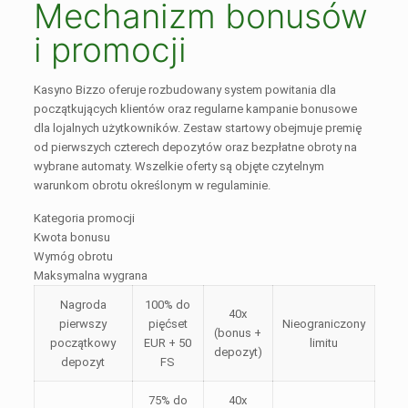
Mechanizm bonusów
i promocji
Kasyno Bizzo oferuje rozbudowany system powitania dla
początkujących klientów oraz regularne kampanie bonusowe
dla lojalnych użytkowników. Zestaw startowy obejmuje premię
od pierwszych czterech depozytów oraz bezpłatne obroty na
wybrane automaty. Wszelkie oferty są objęte czytelnym
warunkom obrotu określonym w regulaminie.
Kategoria promocji
Kwota bonusu
Wymóg obrotu
Maksymalna wygrana
Nagroda
100% do
40x
pierwszy
pięćset
Nieograniczony
(bonus +
początkowy
EUR + 50
limitu
depozyt)
depozyt
FS
75% do
40x