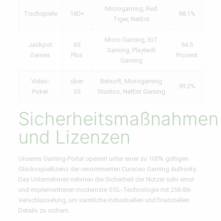
Microgaming, Red
Tischspiele
180+
98,1%
Tiger, NetEnt
Micro Gaming, IGT
Jackpot
65
94.5
Gaming, Playtech
Games
Plus
Prozent
Gaming
Video-
über
Betsoft, Microgaming
99.2%
Poker
35
Studios, NetEnt Gaming
Sicherheitsmaßnahmen
und Lizenzen
Unseres Gaming-Portal operiert unter einer zu 100% gültigen
Glücksspiellizenz der renommierten Curacao Gaming Authority.
Das Unternehmen nehmen die Sicherheit der Nutzer sehr ernst
und implementieren modernste SSL-Technologie mit 256-Bit-
Verschlüsselung, um sämtliche individuellen und finanziellen
Details zu sichern.