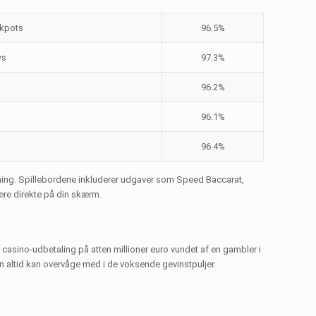
ckpots
96.5%
ws
97.3%
96.2%
96.1%
96.4%
øsning. Spillebordene inkluderer udgaver som Speed Baccarat,
ære direkte på din skærm.
casino-udbetaling på atten millioner euro vundet af en gambler i
en altid kan overvåge med i de voksende gevinstpuljer.