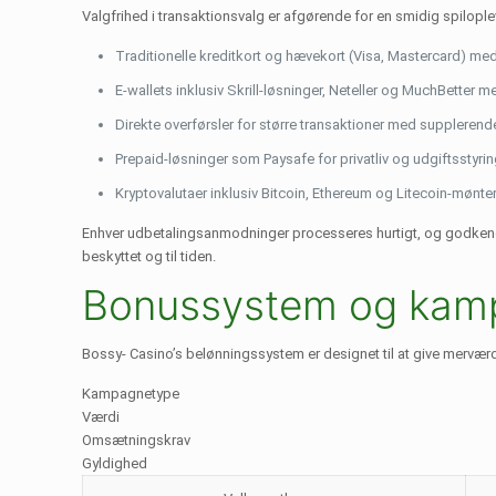
Valgfrihed i transaktionsvalg er afgørende for en smidig spilopl
Traditionelle kreditkort og hævekort (Visa, Mastercard) me
E-wallets inklusiv Skrill-løsninger, Neteller og MuchBetter 
Direkte overførsler for større transaktioner med suppleren
Prepaid-løsninger som Paysafe for privatliv og udgiftsstyri
Kryptovalutaer inklusiv Bitcoin, Ethereum og Litecoin-mønter
Enhver udbetalingsanmodninger processeres hurtigt, og godkendel
beskyttet og til tiden.
Bonussystem og kam
Bossy- Casino’s belønningssystem er designet til at give merværdi
Kampagnetype
Værdi
Omsætningskrav
Gyldighed