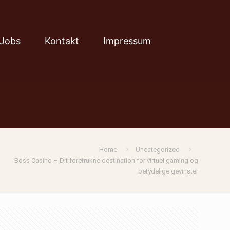
Jobs
Kontakt
Impressum
Home
Uncategorized
Boss Casino – Dit foretrukne destination for virtuel gaming og
betydelige gevinster