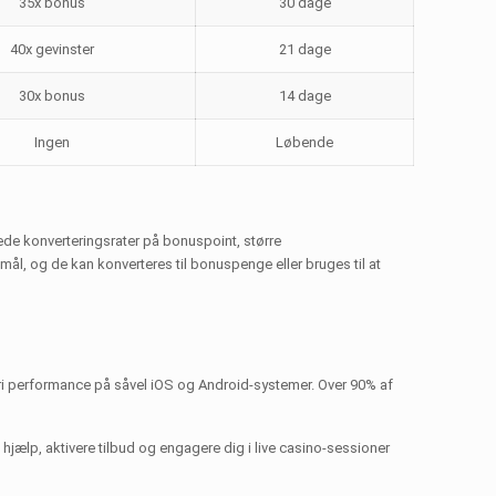
35x bonus
30 dage
40x gevinster
21 dage
30x bonus
14 dage
Ingen
Løbende
ede konverteringsrater på bonuspoint, større
l, og de kan konverteres til bonuspenge eller bruges til at
fri performance på såvel iOS og Android-systemer. Over 90% af
jælp, aktivere tilbud og engagere dig i live casino-sessioner