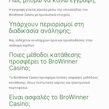
Πώς μπορώ να κάνω εγγραφή;
Η εγγραφή γίνεται εύκολα μέσω της ιστοσελίδας του
BroWinner Casino με προσωπικά στοιχεία.
Υπάρχουν περιορισμοί στη
διαδικασία ανάληψης;
Ναι, ενδέχεται να υπάρχουν όρια και προϋποθέσεις στην
ανάληψη κερδών.
Ποιες μέθοδοι κατάθεσης
προσφέρει το BroWinner
Casino;
Το BroWinner Casino προσφέρει πολλές ασφαλείς μεθόδους
κατάθεσης, όπως πιστωτικές κάρτες και ηλεκτρονικά
πορτοφόλια.
Είναι ασφαλές το BroWinner
Casino;