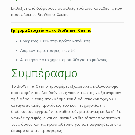
Επιλέξτε από διάφορους ασφαλείς τρόπους κατάθεσης που
προσφέρει το BroWinner Casino.
Γρήγορα Στοιχεία για το BroWinner Casino
Bόνη: έως 100% στην πρώτη κατάθεση
Δωρεάν περιστροφές: έως 50
Απαιτήσεις στοιχηματισμού: 30x για το μπόνους
Συμπέρασμα
Το BroWinner Casino προσφέρει εξαιρετικές καλωσόρισμα
προσφορές που βοηθούν τους νέους παίκτες να ξεκινήσουν
τη διαδρομή τους στον κόσμο του διαδικτυακού τζόγου. Οι
ανταγωνιστικές προτάσεις του και η ευχρηστία της
διαδικασίας εγγραφής το καθιστούν μια ιδανική επιλογή. Σε
γενικές γραμμές, είναι σημαντικό να διαβάσετε προσεκτικά
τους όρους και τις προϋποθέσεις για να επωφεληθείτε στο
έπακρο από τις προσφορές.