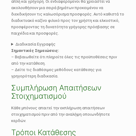
απλή και γρήγορη. Οι ενδιαφερόμενοι θα χρειαστεί να
ακολουθήσουν μια σειρά βημάτων προκειμένου να
διεκδικήσουν τις καλωσόρισμα προσφορές. Αυτό καθιστά το
διαδικτυακό καζίνο φιλικό προς τον χρήστη και ελκυστικό,
προσφέροντας τη δυνατότητα γρήγορης πρόσβασης σε
παιχνίδια και προσφορές.
Διαδικασία Εγγραφής
Σημαντικές Σημειώσεις:
– Βεβαιωθείτε ότι πληροίτε όλες τις προϋποθέσεις πριν
από την κατάθεση.
– Δείτε τις διαθέσιμες μεθόδους κατάθεσης για
γρηγορότερη διαδικασία.
Συμπλήρωση Απαιτήσεων
Στοιχηματισμού
Κάθε μπόνους απαιτεί την εκπλήρωση απαιτήσεων
στοιχηματισμού πριν από την αναλήψη οποιωνδήποτε
κερδών.
Τρόποι Κατάθεσης