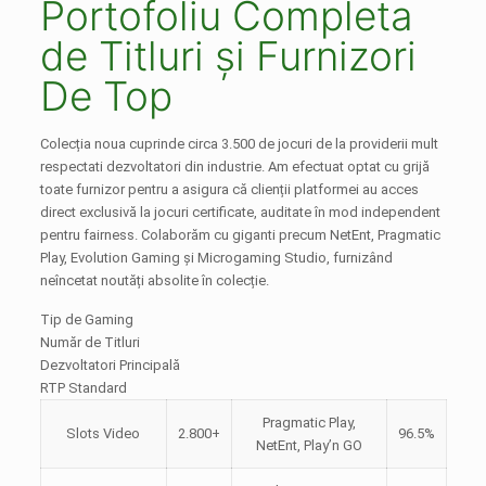
Portofoliu Completa
de Titluri și Furnizori
De Top
Colecția noua cuprinde circa 3.500 de jocuri de la providerii mult
respectati dezvoltatori din industrie. Am efectuat optat cu grijă
toate furnizor pentru a asigura că clienții platformei au acces
direct exclusivă la jocuri certificate, auditate în mod independent
pentru fairness. Colaborăm cu giganti precum NetEnt, Pragmatic
Play, Evolution Gaming și Microgaming Studio, furnizând
neîncetat noutăți absolite în colecție.
Tip de Gaming
Număr de Titluri
Dezvoltatori Principală
RTP Standard
Pragmatic Play,
Slots Video
2.800+
96.5%
NetEnt, Play’n GO