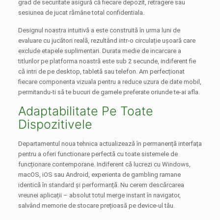
grad de securitate asigură că fiecare depozit, retragere sau
sesiunea de jucat rămâne total confidentiala.
Designul noastra intuitivă a este construită în urma luni de
evaluare cu jucători reală, rezultând intr-o circulație ușoară care
exclude etapele suplimentari. Durata medie de incarcare a
titlurilor pe platforma noastră este sub 2 secunde, indiferent fie
că intri de pe desktop, tabletă sau telefon. Am perfecționat
fiecare componenta vizuala pentru a reduce uzura de date mobil,
permitandu-ti să te bucuri de gamele preferate oriunde te-ai afla.
Adaptabilitate Pe Toate
Dispozitivele
Departamentul noua tehnica actualizează în permanență interfața
pentru a oferi functionare perfectă cu toate sistemele de
funcționare contemporane. Indiferent că lucrezi cu Windows,
macOS, iOS sau Android, experienta de gambling ramane
identică în standard și performanță. Nu cerem descărcarea
vreunei aplicații – absolut totul merge instant în navigator,
salvând memorie de stocare prețioasă pe device-ul tău.