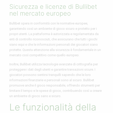
Sicurezza e licenze di Bullibet
nel mercato europeo
Bullibet opera in conformità con le normative europee,
garantendo così un ambiente di gioco sicuro e protetto per i
propri utenti. La piattaforma è autorizzata e regolamentata da
enti di controllo riconosciuti, che assicurano che tutti i giochi
siano equi e che le informazioni personali dei giocatori siano
protette. Questa attenzione alla sicurezza è fondamentale in un
mercato così competitivo come quello europeo.
Inoltre, Bullibet utilizza tecnologie avanzate di crittografia per
proteggere i dati degli utenti e garantire transazioni sicure. I
giocatori possono sentirsi tranquilli sapendo che le loro
informazioni finanziarie e personali sono al sicuro. Bullibet
promuove anche il gioco responsabile, offrendo strumenti per
limitare il tempo e le spese di gioco, contribuendo così a creare
un ambiente di gioco sano e sicuro.
Le funzionalità della