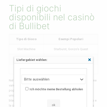
Tipi di giochi
disponibili nel casinò
di Bullibet
Tipo di Gioco
Esempi Popolari
Slot Machine
Starburst, Gonzo’s Quest
Giochi da Tavolo
Roulette, Blackjack
Liefergebiet wählen:
Schließen
Giochi dal Vivo
Live Roulette, Live Blackjack
Nel casinò di Bullibet, i giocatori possono trovare una selezione
variegata di giochi. Le slot machine sono particolarmente
Ich möchte meine Bestellung abholen
popolari, con titoli famosi che offrono esperienze di gioco
uniche e coinvolgenti. I giochi da tavolo, come la roulette e il
blackjack, attirano coloro che preferiscono il gioco strategico e
la competizione. Infine, i giochi dal vivo offrono un’esperienza