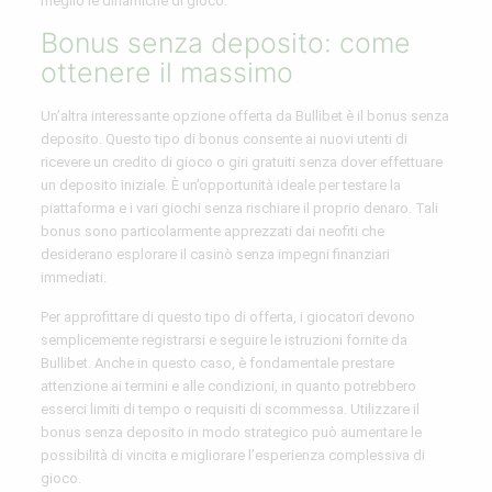
meglio le dinamiche di gioco.
Bonus senza deposito: come
ottenere il massimo
Un’altra interessante opzione offerta da Bullibet è il bonus senza
deposito. Questo tipo di bonus consente ai nuovi utenti di
ricevere un credito di gioco o giri gratuiti senza dover effettuare
un deposito iniziale. È un’opportunità ideale per testare la
piattaforma e i vari giochi senza rischiare il proprio denaro. Tali
bonus sono particolarmente apprezzati dai neofiti che
desiderano esplorare il casinò senza impegni finanziari
immediati.
Per approfittare di questo tipo di offerta, i giocatori devono
semplicemente registrarsi e seguire le istruzioni fornite da
Bullibet. Anche in questo caso, è fondamentale prestare
attenzione ai termini e alle condizioni, in quanto potrebbero
esserci limiti di tempo o requisiti di scommessa. Utilizzare il
bonus senza deposito in modo strategico può aumentare le
possibilità di vincita e migliorare l’esperienza complessiva di
gioco.