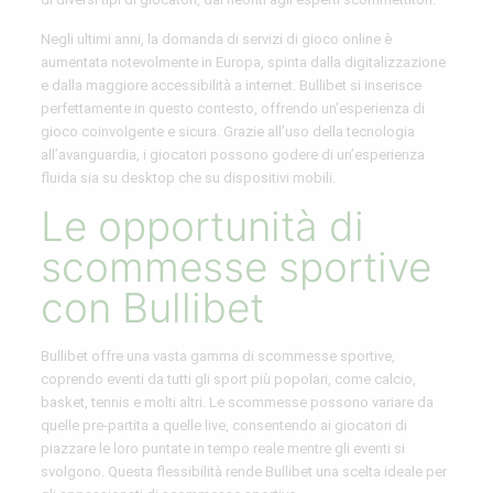
Negli ultimi anni, la domanda di servizi di gioco online è
aumentata notevolmente in Europa, spinta dalla digitalizzazione
e dalla maggiore accessibilità a internet. Bullibet si inserisce
perfettamente in questo contesto, offrendo un’esperienza di
gioco coinvolgente e sicura. Grazie all’uso della tecnologia
all’avanguardia, i giocatori possono godere di un’esperienza
fluida sia su desktop che su dispositivi mobili.
Le opportunità di
scommesse sportive
con Bullibet
Bullibet offre una vasta gamma di scommesse sportive,
coprendo eventi da tutti gli sport più popolari, come calcio,
basket, tennis e molti altri. Le scommesse possono variare da
quelle pre-partita a quelle live, consentendo ai giocatori di
piazzare le loro puntate in tempo reale mentre gli eventi si
svolgono. Questa flessibilità rende Bullibet una scelta ideale per