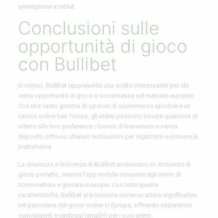
smartphone e tablet.
Conclusioni sulle
opportunità di gioco
con Bullibet
In sintesi, Bullibet rappresenta una scelta interessante per chi
cerca opportunità di gioco e scommesse nel mercato europeo.
Con una vasta gamma di opzioni di scommessa sportive e un
casinò online ben fornito, gli utenti possono trovare qualcosa di
adatto alle loro preferenze. I bonus di benvenuto e senza
deposito offrono ulteriori motivazioni per registrarsi e provare la
piattaforma.
La sicurezza e le licenze di Bullibet assicurano un ambiente di
gioco protetto, mentre l’app mobile consente agli utenti di
scommettere e giocare ovunque. Con tutte queste
caratteristiche, Bullibet si posiziona come un attore significativo
nel panorama del gioco online in Europa, offrendo esperienze
coinvolgenti e vantaggi tangibili per i suoi utenti.