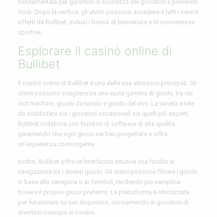
fondamentale per garantire la sicurezza dei giocatori e prevenire
frodi. Dopo la verifica, gli utenti possono accedere a tutti i servizi
offerti da Bullibet, inclusi i bonus di benvenuto e le scommesse
sportive.
Esplorare il casinò online di
Bullibet
Il casinò online di Bullibet è una delle sue attrazioni principali. Gli
utenti possono scegliere tra una vasta gamma di giochi, tra cui
slot machine, giochi da tavolo e giochi dal vivo. La varietà è tale
da soddisfare sia i giocatori occasionali sia quelli più esperti.
Bullibet collabora con fornitori di software di alta qualità,
garantendo che ogni gioco sia ben progettato e offra
un’esperienza coinvolgente.
Inoltre, Bullibet offre un’interfaccia intuitiva che facilita la
navigazione tra i diversi giochi. Gli utenti possono filtrare i giochi
in base alla categoria o ai fornitori, rendendo più semplice
trovare il proprio gioco preferito. La piattaforma è ottimizzata
per funzionare su vari dispositivi, consentendo ai giocatori di
divertirsi ovunque si trovino.