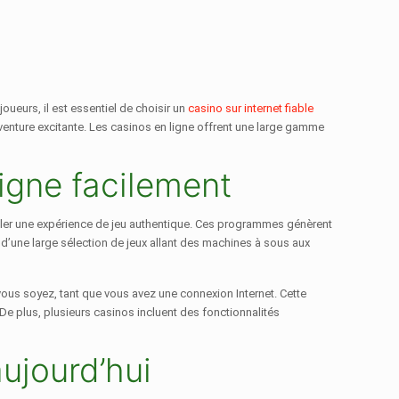
eurs, il est essentiel de choisir un
casino sur internet fiable
 aventure excitante. Les casinos en ligne offrent une large gamme
igne facilement
muler une expérience de jeu authentique. Ces programmes génèrent
r d’une large sélection de jeux allant des machines à sous aux
vous soyez, tant que vous avez une connexion Internet. Cette
. De plus, plusieurs casinos incluent des fonctionnalités
ujourd’hui