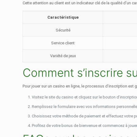
Cette attention au client est un indicateur clé de la qualité d’un 
Caractéristique
Sécurité
Service client
Variété de jeux
Comment s’inscrire su
Pour jouer sur un casino en ligne, le processus d’inscription est
Visitez le site du casino et cliquez sur le bouton d’inscriptio
Remplissez le formulaire avec vos informations personnelle
Choisissez votre méthode de paiement et effectuez votre p
Profitez de votre bonus de bienvenue et commencez à jouer