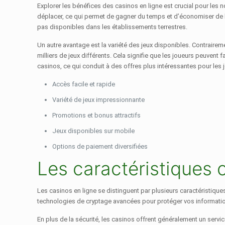
Explorer les bénéfices des casinos en ligne est crucial pour les
déplacer, ce qui permet de gagner du temps et d’économiser de l’
pas disponibles dans les établissements terrestres.
Un autre avantage est la variété des jeux disponibles. Contraireme
milliers de jeux différents. Cela signifie que les joueurs peuvent
casinos, ce qui conduit à des offres plus intéressantes pour les 
Accès facile et rapide
Variété de jeux impressionnante
Promotions et bonus attractifs
Jeux disponibles sur mobile
Options de paiement diversifiées
Les caractéristiques c
Les casinos en ligne se distinguent par plusieurs caractéristiques
technologies de cryptage avancées pour protéger vos informations 
En plus de la sécurité, les casinos offrent généralement un servi