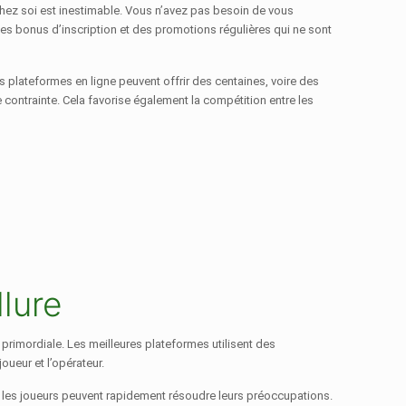
 chez soi est inestimable. Vous n’avez pas besoin de vous
des bonus d’inscription et des promotions régulières qui ne sont
es plateformes en ligne peuvent offrir des centaines, voire des
e contrainte. Cela favorise également la compétition entre les
llure
t primordiale. Les meilleures plateformes utilisent des
oueur et l’opérateur.
ne, les joueurs peuvent rapidement résoudre leurs préoccupations.