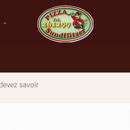
n
 devez savoir