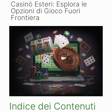
Casinò Esteri: Esplora le
Opzioni di Gioco Fuori
Frontiera
Indice dei Contenuti