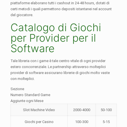
piattaforme elaborano tutti i cashout in 24-48 hours, dotati di
certi metodi i quali permettono depositi istantanei nel account
del giocatore.
Catalogo di Giochi
per Provider per il
Software
Tale libreria con i game è tale centro vitale di ogni provider
estero concorrenziale. Le partnership attraverso molteplici
provider di software assicurano librerie di giochi molto vaste
con molteplici.
Sezione
Numero Standard Game
Aggiunte ogni Mese
Slot Machine Video
2000-4000
50-100
Giochi per Casino
100-300
5-15