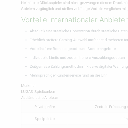
Heimische Glücksspieler sind nicht gezwungen diesem Druck nic
Spielern zugänglich und stellen vielfältige Vorteile verglichen m
Vorteile internationaler Anbieter
Absolut keine staatliche Observation durch staatliche Dat
Erheblich breitere Gaming-Auswahl umfassend mehreren ta
Vorteilhaftere Bonusangebote und Sonderangebote
Individuelle Limits und zudem höhere Auszahlungsquoten
Zeitgemäße Zahlungsmethoden inklusive digitaler Währun
Mehrsprachiger Kundenservice rund an die Uhr
Merkmal
LUGAS-Spielbanken
Ausländische Anbieter
Privatsphäre
Zentrale Erfassung 
Spielpalette
Lim