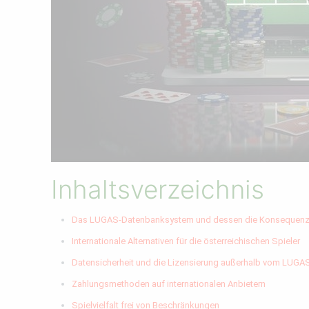
Inhaltsverzeichnis
Das LUGAS-Datenbanksystem und dessen die Konsequen
Internationale Alternativen für die österreichischen Spieler
Datensicherheit und die Lizensierung außerhalb vom LUGA
Zahlungsmethoden auf internationalen Anbietern
Spielvielfalt frei von Beschränkungen