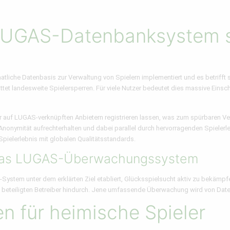
 LUGAS-Datenbanksystem 
che Datenbasis zur Verwaltung von Spielern implementiert und es betrifft säm
tet landesweite Spielersperren. Für viele Nutzer bedeutet dies massive Einsch
 auf LUGAS-verknüpften Anbietern registrieren lassen, was zum spürbaren Verlu
ne Anonymität aufrechterhalten und dabei parallel durch hervorragenden Spieler
pielerlebnis mit globalen Qualitätsstandards.
r das LUGAS-Überwachungssystem
ystem unter dem erklärten Ziel etabliert, Glücksspielsucht aktiv zu bekämp
he beteiligten Betreiber hindurch. Jene umfassende Überwachung wird von Date
en für heimische Spieler