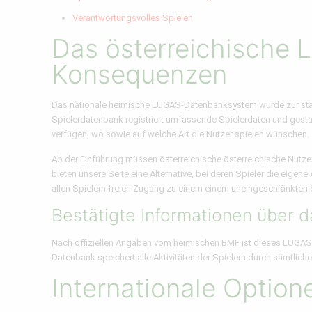
Verantwortungsvolles Spielen
Das österreichische
Konsequenzen
Das nationale heimische LUGAS-Datenbanksystem wurde zur staatli
Spielerdatenbank registriert umfassende Spielerdaten und gestat
verfügen, wo sowie auf welche Art die Nutzer spielen wünschen.
Ab der Einführung müssen österreichische österreichische Nutzer
bieten unsere Seite eine Alternative, bei deren Spieler die eige
allen Spielern freien Zugang zu einem einem uneingeschränkten S
Bestätigte Informationen übe
Nach offiziellen Angaben vom heimischen BMF ist dieses LUGAS-S
Datenbank speichert alle Aktivitäten der Spielern durch sämtlic
Internationale Option