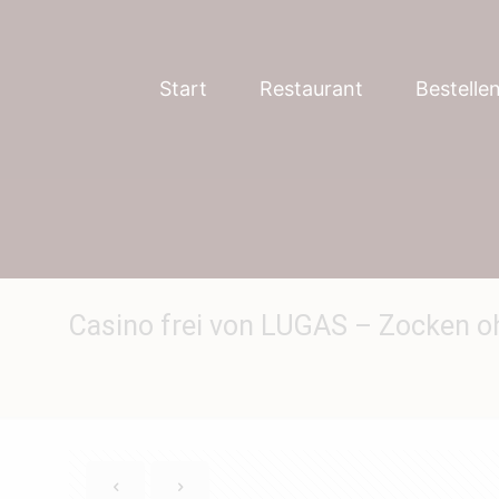
Start
Restaurant
Bestelle
Casino frei von LUGAS – Zocken 