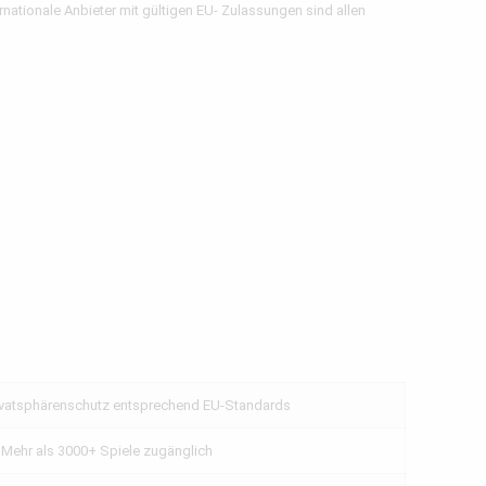
tionale Anbieter mit gültigen EU- Zulassungen sind allen
Privatsphärenschutz entsprechend EU-Standards
Mehr als 3000+ Spiele zugänglich