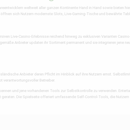
eentwicklern weltweit aller ganzen Kontinente Hand in Hand sowie bieten hierd
öffnen sich Nutzern modernste Slots, Live-Gaming-Tische und bewährte Tab
en Live-Casino-Erlebnisse reichend hinweg zu exklusiven Varianten Casino-Var
eitgemäße Anbieter updaten ihr Sortiment permanent und sie integrieren jene 
dische Anbieter deren Pflicht im Hinblick auf ihre Nutzern ernst. Selbstli
 verantwortungsvoller Betreiber.
zu kennen und jene vorhandenen Tools zur Selbstkontrolle zu verwenden. Enterta
raten. Die Spielseite offeriert umfassende Self-Control-Tools, die Nutzern 