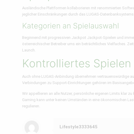
Ausländische Plattformen kollaborieren mit renommierten Softwar
jeglicher Einschränkungen durch das LUGAS-Datenbanksystems 
Kategorien an Spielauswahl
Beginnend mit progressiven Jackpot Jackpot-Spielen und immersiv
österreichischer Betreiber ums ein beträchtliches Vielfaches. Z
Launch.
Kontrolliertes Spielen
Auch ohne LUGAS-Anbindung übernehmen vertrauenswürdige auslän
Verbindungen zu Support-Einrichtungen gehören im Basisangebot
Wir appellieren an alle Nutzer, persönliche eigenen Limits klar 
Gaming kann unter keinen Umständen in eine ökonomischen Last ge
regulieren.
Lifestyle3333645