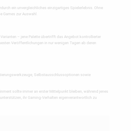
urch ein unvergleichliches einzigartiges Spielerlebnis. Ohne
le Games zur Auswahl.
ianten – jene Palette übertrifft das Angebot kontrollierter
neuesten Veröffentlichungen in nur wenigen Tagen ab deren
mitierungswerkzeuge, Selbstausschlussoptionen sowie
inment sollte immer an erster Mittelpunkt bleiben, während jenes
unterstützen, ihr Gaming-Verhalten eigenverantwortlich zu