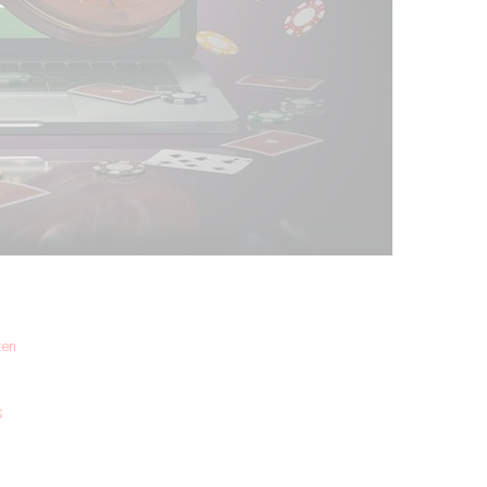
zen
S