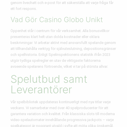
genom livechatt och e-post för att säkerställa att varje fråga får
ett fort respons.
Vad Gör Casino Globo Unikt
Öppenhet står i centrum för vår verksamhet. Alla bonusvillkor
presenteras klart helt utan dolda kostnader eller oklara
beskrivningar. Vi arbetar aktivt med ansvarsfullt spelande genom
att tillhandahålla verktyg för självuteslutning, depositionsgränser
och spelhistoria. Enligt Spelinspektionens statistik ifrån 2023
utgör tydliga spelregler en utav de viktigaste faktorerna
avseende spelarens förtroende, vilket vi tar på största allvar.
Spelutbud samt
Leverantörer
Vår spelbibliotek uppdateras kontinuerligt med nya titlar varje
veckans. Vi samarbetar med över 40 spelproducenter för att
garantera variation och kvalitet. Från klassiska slots till moderna
video-spelautomater innehållande progressiva jackpots – varje
spelkategori är noggrant utvald i syfte att möta olika önskemål.