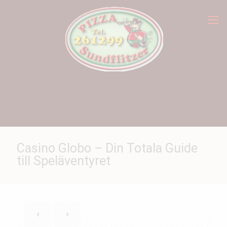
Casino Globo – Din Totala Guide
till Speläventyret