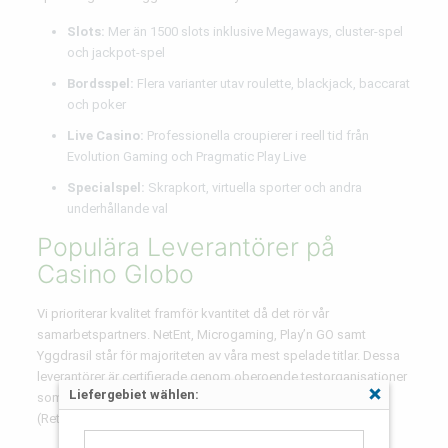
Slots:
Mer än 1500 slots inklusive Megaways, cluster-spel
och jackpot-spel
Bordsspel:
Flera varianter utav roulette, blackjack, baccarat
och poker
Live Casino:
Professionella croupierer i reell tid från
Evolution Gaming och Pragmatic Play Live
Specialspel:
Skrapkort, virtuella sporter och andra
underhållande val
Populära Leverantörer på
Casino Globo
Vi prioriterar kvalitet framför kvantitet då det rör vår
samarbetspartners. NetEnt, Microgaming, Play’n GO samt
Yggdrasil står för majoriteten av våra mest spelade titlar. Dessa
leverantörer är certifierade genom oberoende testorganisationer
Liefergebiet wählen:
som eCOGRA, vilket garanterar fair spelgång och riktig RTP
Schließen
(Return to Player).