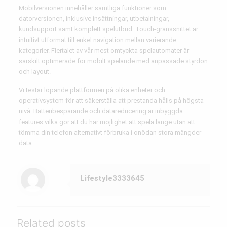
Mobilversionen innehåller samtliga funktioner som
datorversionen, inklusive insättningar, utbetalningar,
kundsupport samt komplett spelutbud. Touch-gränssnittet är
intuitivt utformat till enkel navigation mellan varierande
kategorier. Flertalet av vår mest omtyckta spelautomater är
särskilt optimerade för mobilt spelande med anpassade styrdon
och layout.
Vi testar löpande plattformen på olika enheter och
operativsystem för att säkerställa att prestanda hålls på högsta
nivå. Batteribesparande och datareducering är inbyggda
features vilka gör att du har möjlighet att spela länge utan att
tömma din telefon alternativt förbruka i onödan stora mängder
data.
Lifestyle3333645
Related posts