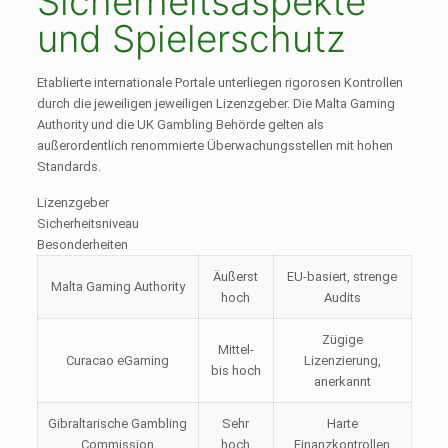
Sicherheitsaspekte
und Spielerschutz
Etablierte internationale Portale unterliegen rigorosen Kontrollen
durch die jeweiligen jeweiligen Lizenzgeber. Die Malta Gaming
Authority und die UK Gambling Behörde gelten als
außerordentlich renommierte Überwachungsstellen mit hohen
Standards.
Lizenzgeber
Sicherheitsniveau
Besonderheiten
Äußerst
EU-basiert, strenge
Malta Gaming Authority
hoch
Audits
Zügige
Mittel-
Curacao eGaming
Lizenzierung,
bis hoch
anerkannt
Gibraltarische Gambling
Sehr
Harte
Commission
hoch
Finanzkontrollen