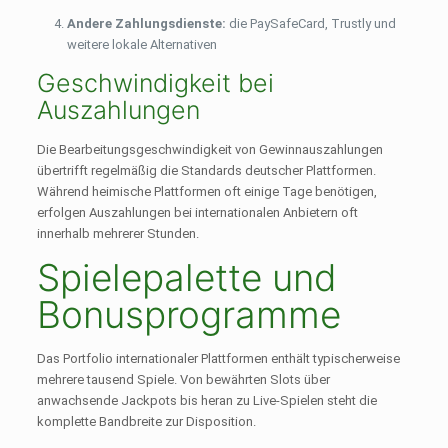
Andere Zahlungsdienste:
die PaySafeCard, Trustly und
weitere lokale Alternativen
Geschwindigkeit bei
Auszahlungen
Die Bearbeitungsgeschwindigkeit von Gewinnauszahlungen
übertrifft regelmäßig die Standards deutscher Plattformen.
Während heimische Plattformen oft einige Tage benötigen,
erfolgen Auszahlungen bei internationalen Anbietern oft
innerhalb mehrerer Stunden.
Spielepalette und
Bonusprogramme
Das Portfolio internationaler Plattformen enthält typischerweise
mehrere tausend Spiele. Von bewährten Slots über
anwachsende Jackpots bis heran zu Live-Spielen steht die
komplette Bandbreite zur Disposition.