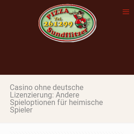
Casino ohne deutsche
Lizenzierung: Andere
Spieloptionen für heimische
Spieler