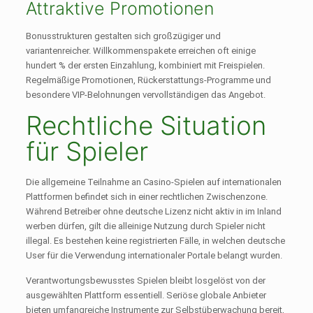
Attraktive Promotionen
Bonusstrukturen gestalten sich großzügiger und
variantenreicher. Willkommenspakete erreichen oft einige
hundert % der ersten Einzahlung, kombiniert mit Freispielen.
Regelmäßige Promotionen, Rückerstattungs-Programme und
besondere VIP-Belohnungen vervollständigen das Angebot.
Rechtliche Situation
für Spieler
Die allgemeine Teilnahme an Casino-Spielen auf internationalen
Plattformen befindet sich in einer rechtlichen Zwischenzone.
Während Betreiber ohne deutsche Lizenz nicht aktiv in im Inland
werben dürfen, gilt die alleinige Nutzung durch Spieler nicht
illegal. Es bestehen keine registrierten Fälle, in welchen deutsche
User für die Verwendung internationaler Portale belangt wurden.
Verantwortungsbewusstes Spielen bleibt losgelöst von der
ausgewählten Plattform essentiell. Seriöse globale Anbieter
bieten umfangreiche Instrumente zur Selbstüberwachung bereit,