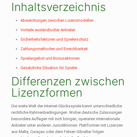
Inhaltsverzeichnis
Abweichungen zwischen Lizenzmodellen
Vorteile ausländischer Anbieter
Sicherheitsfaktoren und Spielerschutz
Zahlungsmethoden und Erreichbarkeit
Spielangebot und Bonusaktionen
Gesetzliche Situation für Spieler
Differenzen zwischen
Lizenzformen
Die weite Welt der Internet-Glücksspiele kennt unterschiedliche
rechtliche Rahmenbedingungen. Wobei deutsche Zulassungen
besondere Auflagen mit sich bringen, operieren internationale
Anbieter unter anderen Jurisdiktionen. Plattformen mit Lizenzen
aus Malta, Curaçao oder dem Felsen Gibraltar folgen