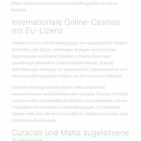
bleibt dabei die persönliche Entscheidung jedes einzelnen
Nutzers.
Internationale Online-Casinos
mit EU-Lizenz
Internet-Casinos mit Genehmigungen von europäischen Staaten
wie Malta oder Zypern unterliegen strengen europäischen
Regulierungen und bieten Spielern in Deutschland eine
zuverlässige Alternative. Diese Anbieter müssen strenge
Anforderungen in Bezug auf Spielerschutz, Datensicherheit und
faire Auszahlungsquoten erfüllen, um ihre Lizenz zu behalten.
Die Malta Gaming Authority (MGA) zählt zu einer der
renommiertesten Aufsichtsbehörden Europas. Casinos mit MGA-
Lizenz werden routinemäßig kontrolliert und garantieren sichere
Transaktionen sowie klare Spielbedingungen. Für deutsche
Spieler stellt dies dar ein hohes Maß an Verbraucherschutz ohne
OASIS-Einschränkungen.
Curacao und Malta zugelassene