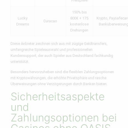
Freispiele
150% bis
Lucky
800€ + 175
Krypto, Paysafecar
Curacao
Dreams
kostenlose
Banküberweisun
Drehungen
Diese Anbieter zeichnen sich aus mit zügige Geldtransfers,
umfangreiche Spieleauswahl und professionellen
Kundensupport, der auch Spieler aus Deutschland fachkundig
unterstützt.
Besonders hervorzuheben sind die flexiblen Zahlungsoptionen
mit Kryptowährungen, die erhöhte Privatsphäre und rasche
Überweisungen ohne Verzögerungen durch Banken bieten.
Sicherheitsaspekte
und
Zahlungsoptionen bei