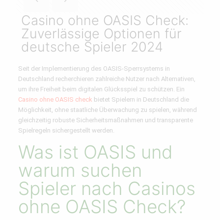
Casino ohne OASIS Check:
Zuverlässige Optionen für
deutsche Spieler 2024
Seit der Implementierung des OASIS-Sperrsystems in
Deutschland recherchieren zahlreiche Nutzer nach Alternativen,
um ihre Freiheit beim digitalen Glücksspiel zu schützen. Ein
Casino ohne OASIS check
bietet Spielern in Deutschland die
Möglichkeit, ohne staatliche Überwachung zu spielen, während
gleichzeitig robuste Sicherheitsmaßnahmen und transparente
Spielregeln sichergestellt werden.
Was ist OASIS und
warum suchen
Spieler nach Casinos
ohne OASIS Check?