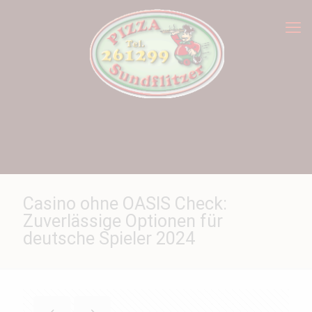
Casino ohne OASIS Check:
Zuverlässige Optionen für
deutsche Spieler 2024