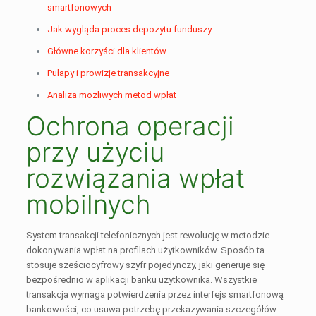
smartfonowych
Jak wygląda proces depozytu funduszy
Główne korzyści dla klientów
Pułapy i prowizje transakcyjne
Analiza możliwych metod wpłat
Ochrona operacji
przy użyciu
rozwiązania wpłat
mobilnych
System transakcji telefonicznych jest rewolucję w metodzie
dokonywania wpłat na profilach użytkowników. Sposób ta
stosuje sześciocyfrowy szyfr pojedynczy, jaki generuje się
bezpośrednio w aplikacji banku użytkownika. Wszystkie
transakcja wymaga potwierdzenia przez interfejs smartfonową
bankowości, co usuwa potrzebę przekazywania szczegółów