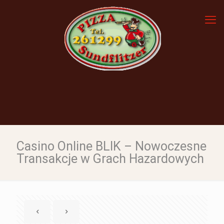
Casino Online BLIK – Nowoczesne
Transakcje w Grach Hazardowych