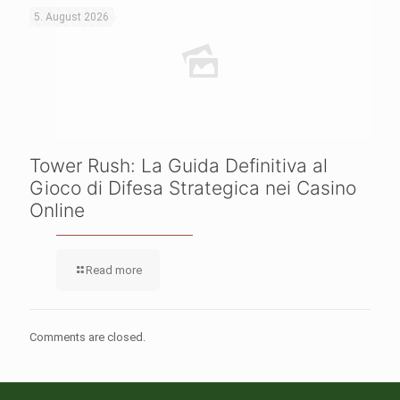
5. August 2026
Tower Rush: La Guida Definitiva al
Gioco di Difesa Strategica nei Casino
Online
Read more
Comments are closed.