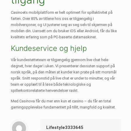
Casinoets mobilplattform er helt optimert for spillaktivitet på
farten. Over 85% av titlene hos oss er tilgjengelig i
mobilversjoner, og UI justerer seg av seg selv til skjermen på
mobilen din. Uansett om du bruker iOS eller Android, får du like
kvalitets erfaring som på PC-baserte datamaskiner.
Kundeservice og hjelp
Vår kundestøtteteam er tilgjengelig gjennom live chat hele
døgnet, hver dager i uken. Vi presenterer dessuten support på
norsk språk, på den måten at kunder kan prate på sitt morsmål
språk. Snitt responstid på live chat er under to minutter, og vår
team er opplært til å løse både teknologiske og
spillerkontorelaterte henvendelser raskt.
Med Casinova får du mer enn kun et casino – du får en total
gamingopplevelse fundamentert på tillit, mangfold og kvalitet.
Lifestyle3333645