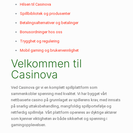
Hilsen til Casinova
Spillbibliotek og produsenter
Betalingsalternativer og betalinger
Bonusordninger hos oss
Trygghet og regulering
Mobil gaming og brukervennlighet
Velkommen til
Casinova
Ved Casinova gir vi en komplett spillplattform som
sammenkobler spenning med kvalitet. Vi har bygget vårt
nettbaserte casino på grunnlaget av spillerens krav, med innsats
på snarlig uttaksbehandling, mangfoldig spillportefølje og
rettferdig spillmiljø. Vårt plattform opereres av dyktige aktører
som kjenner viktigheten av både sikkerhet og spenning i
gamingopplevelsen.