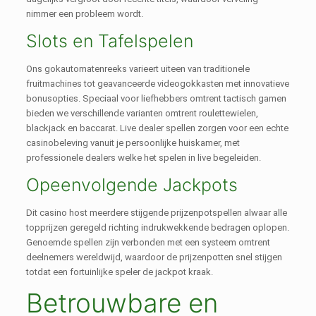
nimmer een probleem wordt.
Slots en Tafelspelen
Ons gokautomatenreeks varieert uiteen van traditionele
fruitmachines tot geavanceerde videogokkasten met innovatieve
bonusopties. Speciaal voor liefhebbers omtrent tactisch gamen
bieden we verschillende varianten omtrent roulettewielen,
blackjack en baccarat. Live dealer spellen zorgen voor een echte
casinobeleving vanuit je persoonlijke huiskamer, met
professionele dealers welke het spelen in live begeleiden.
Opeenvolgende Jackpots
Dit casino host meerdere stijgende prijzenpotspellen alwaar alle
topprijzen geregeld richting indrukwekkende bedragen oplopen.
Genoemde spellen zijn verbonden met een systeem omtrent
deelnemers wereldwijd, waardoor de prijzenpotten snel stijgen
totdat een fortuinlijke speler de jackpot kraak.
Betrouwbare en