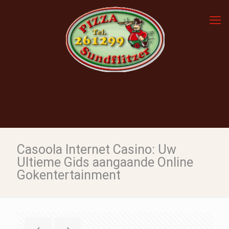
Casoola Internet Casino: Uw
Ultieme Gids aangaande Online
Gokentertainment