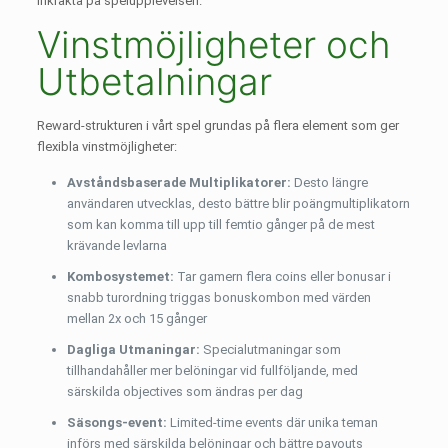
inkräkta på spelupplevelsen.
Vinstmöjligheter och
Utbetalningar
Reward-strukturen i vårt spel grundas på flera element som ger
flexibla vinstmöjligheter:
Avståndsbaserade Multiplikatorer:
Desto längre
användaren utvecklas, desto bättre blir poängmultiplikatorn
som kan komma till upp till femtio gånger på de mest
krävande levlarna
Kombosystemet:
Tar gamern flera coins eller bonusar i
snabb turordning triggas bonuskombon med värden
mellan 2x och 15 gånger
Dagliga Utmaningar:
Specialutmaningar som
tillhandahåller mer belöningar vid fullföljande, med
särskilda objectives som ändras per dag
Säsongs-event:
Limited-time events där unika teman
införs med särskilda belöningar och bättre payouts