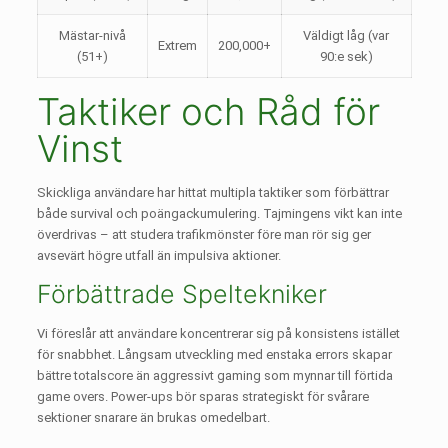
Mästar-nivå
Väldigt låg (var
Extrem
200,000+
(51+)
90:e sek)
Taktiker och Råd för
Vinst
Skickliga användare har hittat multipla taktiker som förbättrar
både survival och poängackumulering. Tajmingens vikt kan inte
överdrivas – att studera trafikmönster före man rör sig ger
avsevärt högre utfall än impulsiva aktioner.
Förbättrade Speltekniker
Vi föreslår att användare koncentrerar sig på konsistens istället
för snabbhet. Långsam utveckling med enstaka errors skapar
bättre totalscore än aggressivt gaming som mynnar till förtida
game overs. Power-ups bör sparas strategiskt för svårare
sektioner snarare än brukas omedelbart.