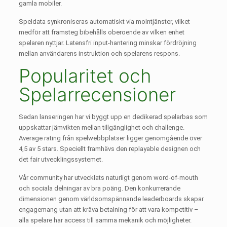
gamla mobiler.
Speldata synkroniseras automatiskt via molntjänster, vilket
medför att framsteg bibehålls oberoende av vilken enhet
spelaren nyttjar. Latensfri input-hantering minskar fördröjning
mellan användarens instruktion och spelarens respons.
Popularitet och
Spelarrecensioner
Sedan lanseringen har vi byggt upp en dedikerad spelarbas som
uppskattar jämvikten mellan tillgänglighet och challenge.
Average rating från spelwebbplatser ligger genomgående över
4,5 av 5 stars. Speciellt framhävs den replayable designen och
det fair utvecklingssystemet.
Vår community har utvecklats naturligt genom word-of-mouth
och sociala delningar av bra poäng. Den konkurrerande
dimensionen genom världsomspännande leaderboards skapar
engagemang utan att kräva betalning för att vara kompetitiv –
alla spelare har access till samma mekanik och möjligheter.