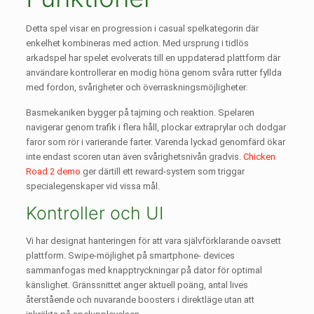
Detta spel visar en progression i casual spelkategorin där
enkelhet kombineras med action. Med ursprung i tidlös
arkadspel har spelet evolverats till en uppdaterad plattform där
användare kontrollerar en modig höna genom svåra rutter fyllda
med fordon, svårigheter och överraskningsmöjligheter.
Basmekaniken bygger på tajming och reaktion. Spelaren
navigerar genom trafik i flera håll, plockar extraprylar och dodgar
faror som rör i varierande farter. Varenda lyckad genomfärd ökar
inte endast scoren utan även svårighetsnivån gradvis.
Chicken
Road 2 demo
ger därtill ett reward-system som triggar
specialegenskaper vid vissa mål.
Kontroller och UI
Vi har designat hanteringen för att vara självförklarande oavsett
plattform. Swipe-möjlighet på smartphone- devices
sammanfogas med knapptryckningar på dator för optimal
känslighet. Gränssnittet anger aktuell poäng, antal lives
återstående och nuvarande boosters i direktläge utan att