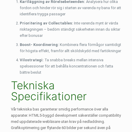
Kartläggning av Rörelsebeteenden:
Analysera hur olika
fordon och hinder rör sig i starten av varenda ny bana för att
identifiera trygga passager
Prioritering av Collectables:
Inte varenda mynt är värda
risktagningen – bedöm ständigt säkerheten innan du siktar
efter bonusar
Boost- Koordinering:
Kombinera flera förmågor samtidigt
för högsta effekt, framför allt sköldskydd med fartökningar
Vilostrategi:
Ta snabba breaks mellan intensiva
spelsessioner för att behålla koncentrationen och fatta
bättre beslut
Tekniska
Specifikationer
Vår tekniska bas garanterar smidig performance över alla
apparater. HTML5-byggd development säkerställer compatibility
med uppdaterade webläsare utan krav på nedladdning.
Grafikoptimering ger flytande 60 bilder per sekund även på