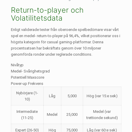
Return-to-player och
Volatilitetsdata
Enligt validerade tester från oberoende spelbedömare visar vårt
spel en medel- return-to-player på 96,4%, vilket positionerar oss i
högsta kategorin för casual gaming-platformar. Denna
procentsatsen har bekräftats genom över 10 miljoner
genomförda ronder under reglerade conditions.
Nivåtyp
Medel- Svårighetsgrad
Potentiell Maxscore
Power-up Frekvens
Nybörjare (1-
Låg
5,000
Hög (var 15:e sek)
10)
Intermediate
Medel (var
Medel
25,000
(11-25)
trettionde sekund)
Expert (26-50)
Hög
75,000
Låg (var 60:e sek)