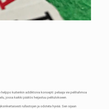
 helppo kuitenkin addiktoiva konsepti: pelaaja vie pelihahmoa
ailu, jossa kaikki päätös heijastuu pelitulokseen.
ksinkertaisesti rullastojen ja odoteta hyvää. Sen sijaan