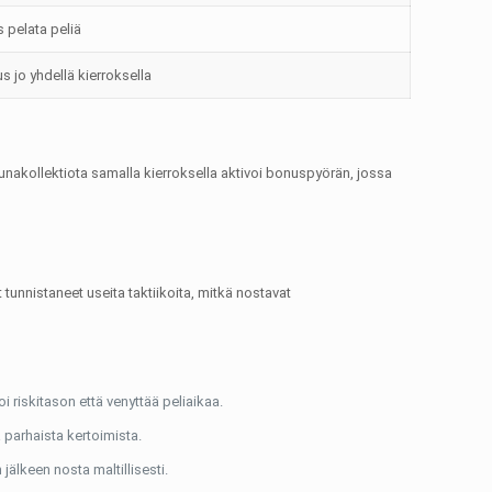
 pelata peliä
s jo yhdellä kierroksella
 munakollektiota samalla kierroksella aktivoi bonuspyörän, jossa
tunnistaneet useita taktiikoita, mitkä nostavat
i riskitason että venyttää peliaikaa.
parhaista kertoimista.
älkeen nosta maltillisesti.