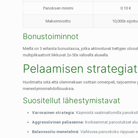
Panoksen minimi
0.10 €
Maksimivoitto
10,000x sijoitu
Bonustoiminnot
Meillä on 3 erilaista bonustasoa, jotka aktivoituvat tiettyjen olo
multiplikaattorit liikkuvat 2x-50x välisellä alueella.
Pelaamisen strategiat
Huolimatta siitä että olemmekaan osittain onnenpeli, tarjoamme yll
menestymismahdollisuuksia.
Suositellut lähestymistavat
Varovainen strategia:
Käynnistä vaatimattomilla panoksilla
Aggressiivinen peliasenne:
Korkeammat panostukset alust
Balanssoitu menetelmä:
Vaihtuvaa panoskoko riippuen ede