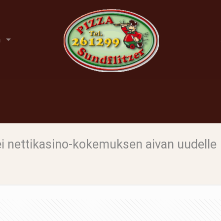
n
ei nettikasino-kokemuksen aivan uudelle