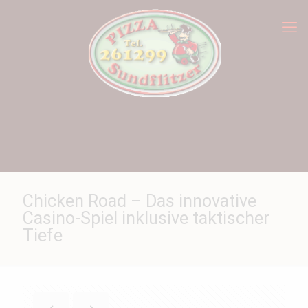
Chicken Road – Das innovative
Casino-Spiel inklusive taktischer
Tiefe