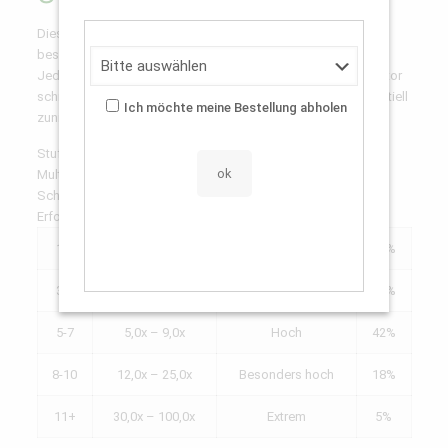
Diese transparente Gewinnstruktur gestaltet das Spiel
besonders reizvoll zugunsten planvoll denkende Spieler.
Jedwede vollbracht bewältigte Ebene steigert den Multiplikator
schrittweise, wobei die Steigerungsrate von Stufe 5 exponentiell
Ich möchte meine Bestellung abholen
zunimmt.
Stufe
Multiplikator
Schwierigkeitsgrad
Erfolgsquote
1-2
1,2x – 1,8x
Niedrig
87%
3-4
2,5x – 4,0x
Mittel
68%
5-7
5,0x – 9,0x
Hoch
42%
8-10
12,0x – 25,0x
Besonders hoch
18%
11+
30,0x – 100,0x
Extrem
5%