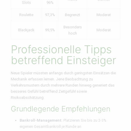
Slots
96%
Roulette
97,3%
Begrenzt
Moderat
Besonders
Blackjack
99,5%
Moderat
hoch
Professionelle Tipps
betreffend Einsteiger
Neue Spieler müssten anfangs durch geringsten Einsätzen die
Mechanik erfassen lernen. Jene Beobachtung zu
Verkehrsmustern durch mehrere Runden hinweg generiert das
besseres Gefühl betreffend Zeitgefühl sowie
Risikoabschätzung.
Grundlegende Empfehlungen
Bankroll-Management:
Platzieren Sie bis zu 2-3%
eigenen Gesamtbankroll je Runde an