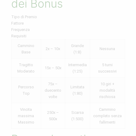
dei Bonus
Tipo di Premio
Fattore
Frequenza
Requisiti
Cammino
Grande
2x – 10x
Nessuna
Base
(1:8)
Tragitto
Intermedia
5 turni
15x – 50x
Moderato
(1:25)
successivi
75x –
10 giri +
Percorso
Limitata
duecento
modalità
Top
(1:80)
volte
rischiosa
Vincita
Cammino
250x –
Scarsa
massima
completo senza
500x
(1:500)
Massimo
fallimenti