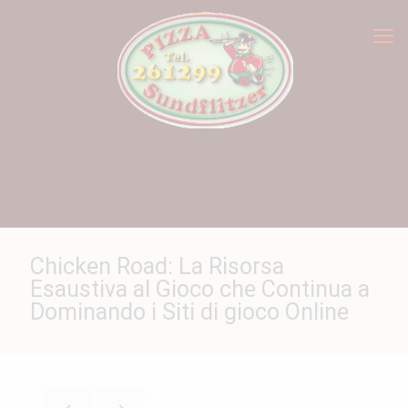
Chicken Road: La Risorsa
Esaustiva al Gioco che Continua a
Dominando i Siti di gioco Online