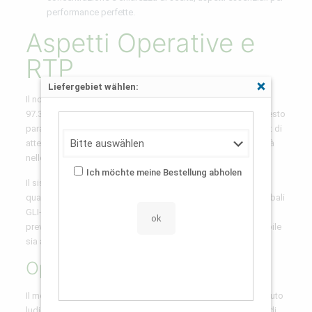
performance perfette.
Aspetti Operative e
RTP
Liefergebiet wählen:
Schließen
Il nostro sistema offre un Return to Player (RTP) attestato del
97.3%, collocandosi tra i giochi più favorevoli del ambito. Questo
parametro, controllato da eCOGRA certification nel loro report di
attestazione indipendente, promette limpidezza e imparzialità
nelle chance di vittoria a lungo periodo.
Ich möchte meine Bestellung abholen
Il sistema random numerico generatore (RNG) che supporta
qualsiasi round è risulta collaudato secondo gli standard globali
GLI-19, garantendo risultati autenticamente random e non
prevedibili. La volatilità moderata del gioco lo rende accessibile
sia ai principianti che ai utenti esperti.
Opzioni Premio Incluse
Il modello di fattori incrementali forma il nucleo vitale del vissuto
ludica. Ogni tragitto terminato con esito positivo sblocca stadi