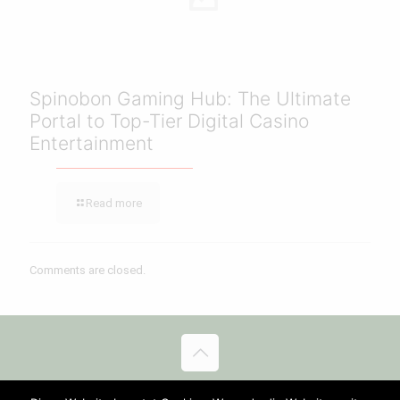
Spinobon Gaming Hub: The Ultimate
Portal to Top-Tier Digital Casino
Entertainment
Read more
Comments are closed.
© 2019 Pizza Sundflitzer. All Rights Reserved.