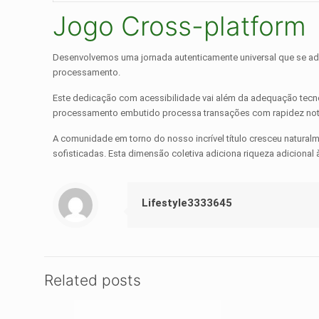
Jogo Cross-platform
Desenvolvemos uma jornada autenticamente universal que se ad
processamento.
Este dedicação com acessibilidade vai além da adequação tecnoló
processamento embutido processa transações com rapidez notáv
A comunidade em torno do nosso incrível título cresceu natura
sofisticadas. Esta dimensão coletiva adiciona riqueza adiciona
Lifestyle3333645
Related posts