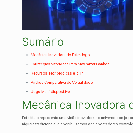
Sumário
Mecânica Inovadora do Este Jogo
Estratégias Vitoriosas Para Maximizar Ganhos
Recursos Tecnológicas e RTP
Análise Comparativa de Volatilidade
Jogo Multi-dispositivo
Mecânica Inovadora d
Este título representa uma visão inovadora no universo dos jo
níqueis tradicionais, disponibilizamos aos apostadores contro