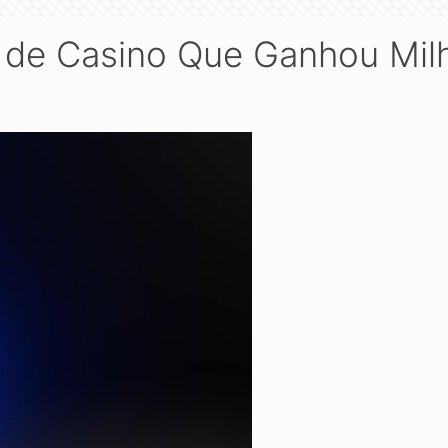
 de Casino Que Ganhou Mil