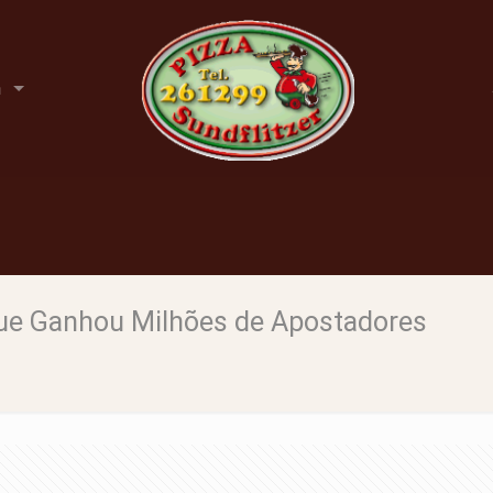
n
Que Ganhou Milhões de Apostadores