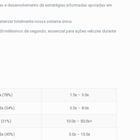
ias e desenvolvimento de estratégias informadas apoiadas em
sterizar totalmente nossa sistema única.
50 milésimos de segundo, essencial para ações velozes durante
a (78%)
1.5x – 3.0x
a (54%)
3.0x – 8.0x
 (31%)
10.0x – 50.0x+
a (45%)
5.0x – 15.0x