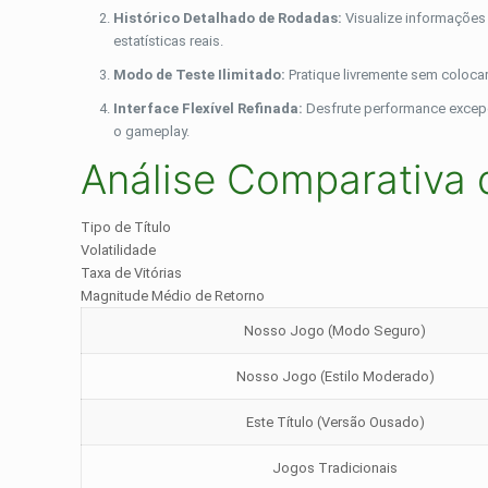
Histórico Detalhado de Rodadas:
Visualize informações
estatísticas reais.
Modo de Teste Ilimitado:
Pratique livremente sem colocar
Interface Flexível Refinada:
Desfrute performance excepc
o gameplay.
Análise Comparativa 
Tipo de Título
Volatilidade
Taxa de Vitórias
Magnitude Médio de Retorno
Nosso Jogo (Modo Seguro)
Nosso Jogo (Estilo Moderado)
Este Título (Versão Ousado)
Jogos Tradicionais