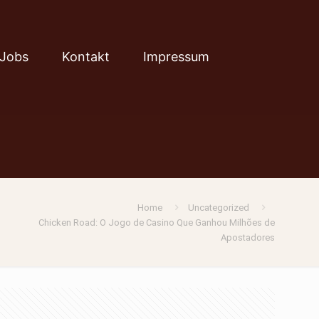
Jobs
Kontakt
Impressum
Home
Uncategorized
Chicken Road: O Jogo de Casino Que Ganhou Milhões de
Apostadores