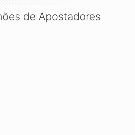
hões de Apostadores