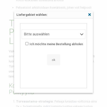
voitot etukäteen asetetuilla arvoilla
Pelisessiot arkistoidaan itsenäisesti, joten voit helposti
palata analysoimaan taktiikoitasi myöhemmin
Liefergebiet wählen:
Schließen
Tehokkaimmat
Pelimenetelmät ja
Lähestymistavat
Ich möchte meine Bestellung abholen
Vaikka peliämme käsittää satunnaisuuden elementin,
ammattimaisimmat pelaajakuntamme ovat menestyksekkäästi
luoneet erilaisia lähestymistapoja voittojensa kasvattamiseksi.
Turvallinen lähestymistapa painottaa pienempiin kuitenkin
useampiin voittoihin, kun taas taas aggressiivinen pelaaja
tavoittelee satunnaisemmin mahdollisia suuria kertoimia.
Kolme parasta Suosittua
Pelityyliä
Turvasatama-strategia:
Pelaaja lunastaa voittonsa aina
2x – 3x kertoimella, mikä toiminta tuottaa vakaan tuoton