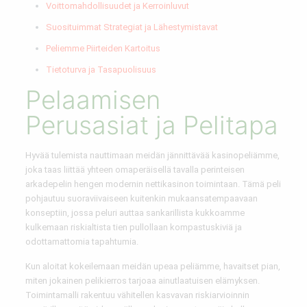
Voittomahdollisuudet ja Kerroinluvut
Suosituimmat Strategiat ja Lähestymistavat
Peliemme Piirteiden Kartoitus
Tietoturva ja Tasapuolisuus
Pelaamisen
Perusasiat ja Pelitapa
Hyvää tulemista nauttimaan meidän jännittävää kasinopeliämme,
joka taas liittää yhteen omaperäisellä tavalla perinteisen
arkadepelin hengen modernin nettikasinon toimintaan. Tämä peli
pohjautuu suoraviivaiseen kuitenkin mukaansatempaavaan
konseptiin, jossa peluri auttaa sankarillista kukkoamme
kulkemaan riskialtista tien pullollaan kompastuskiviä ja
odottamattomia tapahtumia.
Kun aloitat kokeilemaan meidän upeaa peliämme, havaitset pian,
miten jokainen pelikierros tarjoaa ainutlaatuisen elämyksen.
Toimintamalli rakentuu vähitellen kasvavan riskiarvioinnin