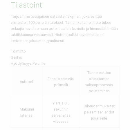
Tilastointi
Tarjoamme tosiajaisen datalista-näkymän, joka esittää
viimeisten 100 pelierän tulokset. Tämän kaltainen tieto tukee
pelaajia havaitsemaan potentiaalisia kuvioita ja hienosäätämään
taktiikkaansa vastaavasti. Historiapalkki havainnollistaa
kertoimien jakauman graafisesti.
Toiminto
Selitys
Hyödyllisyys Pelurille
Tunnereaktion
Ennalta asetettu
aiheuttaman
Autopeli
pelimalli
valintaprosessin
poistaminen
Yläraja 0.5
Oikeudenmukaiset
Maksimi
sekunnin
pelaamisen ehdot
latenssi
serveriensä
jokaiselle
viiveessä