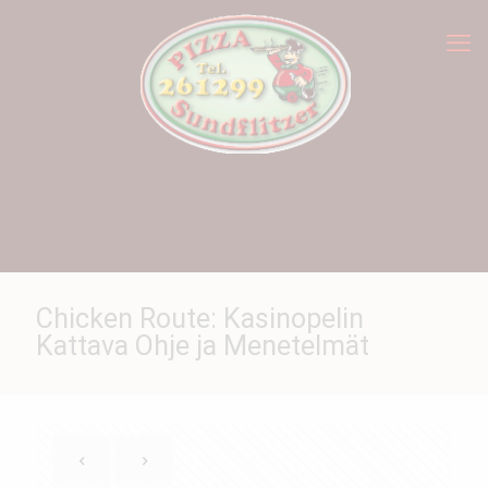
Chicken Route: Kasinopelin
Kattava Ohje ja Menetelmät