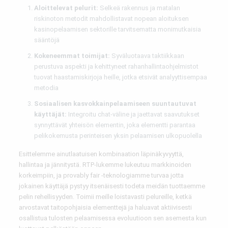
Aloittelevat pelurit:
Selkeä rakennus ja matalan
riskinoton metodit mahdollistavat nopean aloituksen
kasinopelaamisen sektorille tarvitsematta monimutkaisia
sääntöjä
Kokeneemmat toimijat:
Syväluotaava taktiikkaan
perustuva aspekti ja kehittyneet rahanhallintaohjelmistot
tuovat haastamiskirjoja heille, jotka etsivät analyyttisempaa
metodia
Sosiaalisen kasvokkainpelaamiseen suuntautuvat
käyttäjät:
Integroitu chat-väline ja jaettavat saavutukset
synnyttävät yhteisön elementin, joka elementti parantaa
pelikokemusta perinteisen yksin pelaamisen ulkopuolella
Esittelemme ainutlaatuisen kombinaation läpinäkyvyyttä,
hallintaa ja jännitystä. RTP-lukemme lukeutuu markkinoiden
korkeimpiin, ja provably fair -teknologiamme turvaa jotta
jokainen käyttäjä pystyy itsenäisesti todeta meidän tuottaemme
pelin rehellisyyden. Toimii meille loistavasti pelureille, ketkä
arvostavat taitopohjaisia elementtejä ja haluavat aktiivisesti
osallistua tulosten pelaamisessa evoluutioon sen asemesta kun