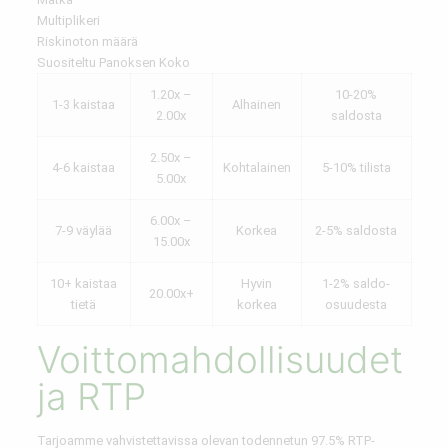
Multiplikeri
Riskinoton määrä
Suositeltu Panoksen Koko
1.20x –
10-20%
1-3 kaistaa
Alhainen
2.00x
saldosta
2.50x –
4-6 kaistaa
Kohtalainen
5-10% tilista
5.00x
6.00x –
7-9 väylää
Korkea
2-5% saldosta
15.00x
10+ kaistaa
Hyvin
1-2% saldo-
20.00x+
tietä
korkea
osuudesta
Voittomahdollisuudet
ja RTP
Tarjoamme vahvistettavissa olevan todennetun 97.5% RTP-