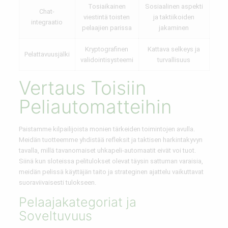
Tosiaikainen
Sosiaalinen aspekti
Chat-
viestintä toisten
ja taktiikoiden
integraatio
pelaajien parissa
jakaminen
Kryptografinen
Kattava selkeys ja
Pelattavuusjälki
validointisysteemi
turvallisuus
Vertaus Toisiin
Peliautomatteihin
Paistamme kilpailijoista monien tärkeiden toimintojen avulla.
Meidän tuotteemme yhdistää refleksit ja taktisen harkintakyvyn
tavalla, millä tavanomaiset uhkapeli-automaatit eivät voi tuot.
Siinä kun sloteissa pelitulokset olevat täysin sattuman varaisia,
meidän pelissä käyttäjän taito ja strateginen ajattelu vaikuttavat
suoraviivaisesti tulokseen.
Pelaajakategoriat ja
Soveltuvuus