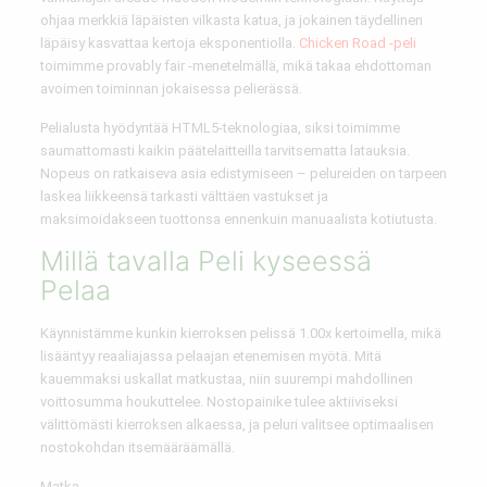
ohjaa merkkiä läpäisten vilkasta katua, ja jokainen täydellinen
läpäisy kasvattaa kertoja eksponentiolla.
Chicken Road -peli
toimimme provably fair -menetelmällä, mikä takaa ehdottoman
avoimen toiminnan jokaisessa pelierässä.
Pelialusta hyödyntää HTML5-teknologiaa, siksi toimimme
saumattomasti kaikin päätelaitteilla tarvitsematta latauksia.
Nopeus on ratkaiseva asia edistymiseen – pelureiden on tarpeen
laskea liikkeensä tarkasti välttäen vastukset ja
maksimoidakseen tuottonsa ennenkuin manuaalista kotiutusta.
Millä tavalla Peli kyseessä
Pelaa
Käynnistämme kunkin kierroksen pelissä 1.00x kertoimella, mikä
lisääntyy reaaliajassa pelaajan etenemisen myötä. Mitä
kauemmaksi uskallat matkustaa, niin suurempi mahdollinen
voittosumma houkuttelee. Nostopainike tulee aktiiviseksi
välittömästi kierroksen alkaessa, ja peluri valitsee optimaalisen
nostokohdan itsemääräämällä.
Matka