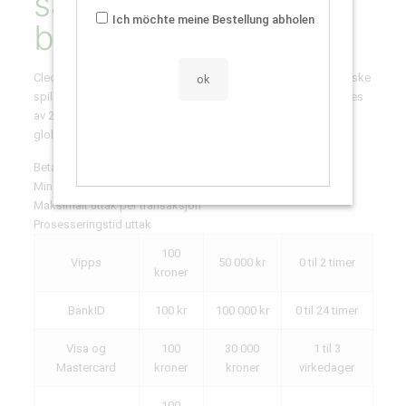
samt
Ich möchte meine Bestellung abholen
betalingssikkerhet
CleoBetra aksepterer alle populære betalingsmetoder for norske
spillere, med vekt på fart og sikkerhet. Alle transaksjoner sikres
av 256-bit SSL-kryptering, identisk standard som benyttes av
globale finansinstitusjoner.
Betalingsmetode
Min innskudd
Maksimalt uttak per transaksjon
Prosesseringstid uttak
100
Vipps
50 000 kr
0 til 2 timer
kroner
BankID
100 kr
100 000 kr
0 til 24 timer
Visa og
100
30 000
1 til 3
Mastercard
kroner
kroner
virkedager
100