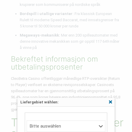
krupierer som kommuniserer på nordiske språk
Bordspill i utallige varianter:
Fra klassisk European
Rulett til moderne Speed Baccarat, med innsatsgrenser fra
5 kroner til 50 000 kroner per runde
Megaways-mekanikk:
Mer enn 200 spilleautomater med
denne innovative mekanikken som gir opptil 117 649 måter
å vinne på
Bekreftet informasjon om
utbetalingsprosenter
CleoBetra Casino offentliggjør månedlige RTP-oversikter (Return
to Player) verifisert av eksterne revisjonsselskaper. Casinoets
spilleautomater har en gjennomsnittlig utbetalingsprosent på
96.4%, noe som ligger høyere enn industrigjennomsnittet på 95,8
Liefergebiet wählen:
prosent. Dette er bekreftet via eCOGRA-sertifiseringer som
Schließen
gjennomføres kvartalsvis.
Transaksjonsløsninger