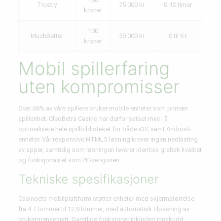
Trustly
75 000 kr
0-12 timer
kroner
100
MuchBetter
50 000 kr
0 til 6 t
kroner
Mobil spillerfaring
uten kompromisser
Over 68% av våre spillere bruker mobile enheter som primær
spillenhet. CleoBetra Casino har derfor satset mye i å
optimalisere hele spillbiblioteket for både iOS samt Android-
enheter. Vår responsive HTML5-løsning krever ingen nedlasting
av apper, samtidig som løsningen leverer identisk grafisk kvalitet
og funksjonalitet som PC-versjonen.
Tekniske spesifikasjoner
Casinoets mobilplattform støtter enheter med skjermstørrelse
fra 4.7 tommer til 12,9 tommer, med automatisk tilpasning av
brukergrensesnitt. Samtlige funksjoner inkludert innskudd,