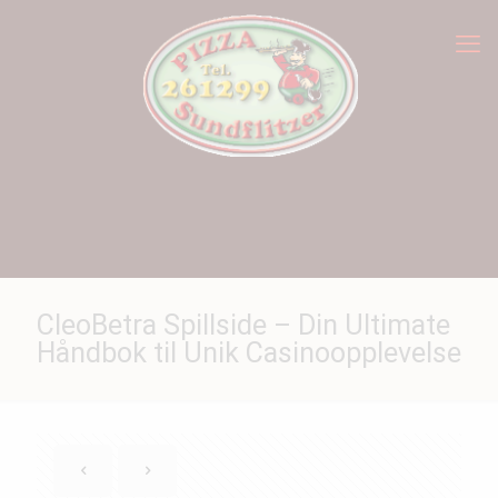
CleoBetra Spillside – Din Ultimate
Håndbok til Unik Casinoopplevelse