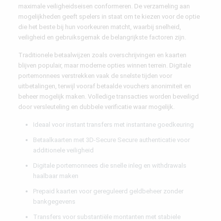
maximale veiligheidseisen conformeren. De verzameling aan
mogelijkheden geeft spelers in staat om te kiezen voor de optie
die het beste bij hun voorkeuren matcht, waarbij snelheid,
veiligheid en gebruiksgemak de belangrijkste factoren zijn.
Traditionele betaalwijzen zoals overschrijvingen en kaarten
blijven populair, maar moderne opties winnen terrein. Digitale
portemonnees verstrekken vaak de snelste tijden voor
uitbetalingen, terwijl vooraf betaalde vouchers anonimiteit en
beheer mogelijk maken. Volledige transacties worden beveiligd
door versleuteling en dubbele verificatie waar mogelijk.
Ideaal voor instant transfers met instantane goedkeuring
Betaalkaarten met 3D-Secure Secure authenticatie voor
additionele veiligheid
Digitale portemonnees die snelle inleg en withdrawals
haalbaar maken
Prepaid kaarten voor gereguleerd geldbeheer zonder
bankgegevens
Transfers voor substantiële montanten met stabiele