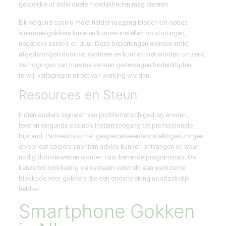
geldelijke of individuele moeilijkheden mag creëren.
Elk vergund casino moet helder toegang bieden tot opties
waarmee gokkers limieten kunnen instellen op stortingen,
negatieve saldo’s en duur. Deze beperkingen worden strikt
afgedwongen door het systeem en kunnen niet worden omzeild.
Verhogingen van maxima kennen gedwongen bedenktijden,
terwijl verlagingen direct van werking worden.
Resources en Steun
Indien spelers signalen van problematisch gedrag ervaren,
leveren vergunde casino’s instant toegang tot professionele
bijstand. Partnerships met gespecialiseerde instellingen zorgen
ervoor dat spelers anoniem advies kunnen ontvangen en waar
nodig doorverwezen worden naar behandelprogramma’s. De
keuze tot blokkering via systeem verstrekt een werkzame
blokkade voor gokkers die een onderbreking noodzakelijk
hebben.
Smartphone Gokken