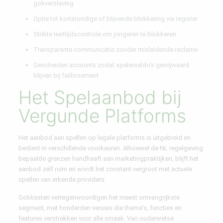
gokverslaving
Optie tot kortstondige of blijvende blokkering via register
Strikte leeftijdscontrole om jongeren te blokkeren
Transparante communicatie zonder misleidende reclame
Gescheiden accounts zodat spelersaldo’s gevrijwaard
blijven bij faillissement
Het Spelaanbod bij
Vergunde Platforms
Het aanbod aan spellen op legale platforms is uitgebreid en
bedient in verschillende voorkeuren. Alhoewel de NL regelgeving
bepaalde grenzen handhaaft aan marketingpraktijken, blijft het
aanbod zelf ruim en wordt het constant vergroot met actuele
spellen van erkende providers.
Gokkasten vertegenwoordigen het meest omvangrijkste
segment, met honderden versies die thema’s, functies en
features verstrekken voor alle smaak. Van ouderwetse